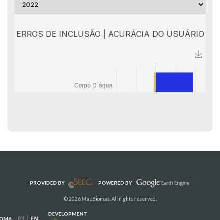
PROVIDED BY
POWERED BY
© 2026 MapBiomas. All rights reserved.
DEVELOPMENT
PT
EN
IOMA