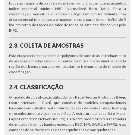
todas as imagens disponíveis do mês em uma única imagem, usando o
índice espectral mínimo NBR (Normalized Burn Ratio). Para a
classificação mensal de cicatrizes de fogo também foi definida uma
área potencial mensal para o mapeamento, a partir de um buffer de 5
km em torno dos focos de calor de todos os satélites disponíveis pelo
INPE.
2.3. COLETA DE AMOSTRAS
Esta etapa consiste na coleta de polígonos de amostras de treinamento
de áreas queimadas e não queimadas nos mosaicos Sentinel para cada
região dos biomas, para serem usadas no treinamento do modelo de
classificação
2.4. CLASSIFICAÇÃO
O modelo de classificação utilizado foi o Rede Neurais Profundas (Deep
Neural Network – DNN), que consiste de modelos computacionais
baseados em cálculos matemáticos capazes de realizar deep learning
e reconhecimento visual de padrões. A estrutura utilizada foi a Multi-
Layer Perceptron Network (MLPN). Para este modelo DNN as camadas
de entrada foram as bandas espectrais RED, NIR, SWIR1 e SWIR2, e as
camadas de saída foram as classes queimadas e não queimadas.