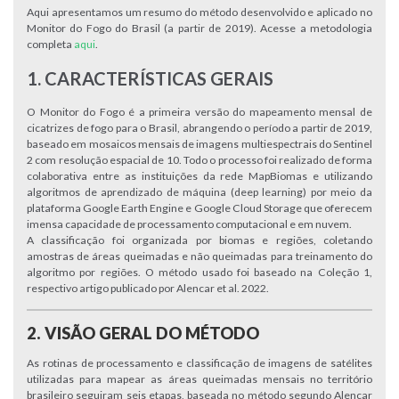
Aqui apresentamos um resumo do método desenvolvido e aplicado no
Monitor do Fogo do Brasil (a partir de 2019). Acesse a metodologia
completa
aqui
.
1. CARACTERÍSTICAS GERAIS
O Monitor do Fogo é a primeira versão do mapeamento mensal de
cicatrizes de fogo para o Brasil, abrangendo o período a partir de 2019,
baseado em mosaicos mensais de imagens multiespectrais do Sentinel
2 com resolução espacial de 10. Todo o processo foi realizado de forma
colaborativa entre as instituições da rede MapBiomas e utilizando
algoritmos de aprendizado de máquina (deep learning) por meio da
plataforma Google Earth Engine e Google Cloud Storage que oferecem
imensa capacidade de processamento computacional e em nuvem.
A classificação foi organizada por biomas e regiões, coletando
amostras de áreas queimadas e não queimadas para treinamento do
algoritmo por regiões. O método usado foi baseado na Coleção 1,
respectivo artigo publicado por Alencar et al. 2022.
2. VISÃO GERAL DO MÉTODO
As rotinas de processamento e classificação de imagens de satélites
utilizadas para mapear as áreas queimadas mensais no território
brasileiro seguiram seis etapas, baseada no método segundo Alencar