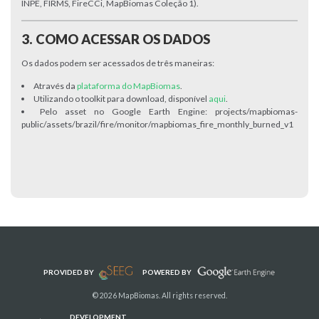
INPE, FIRMS, FireCCi, MapBiomas Coleção 1).
3. COMO ACESSAR OS DADOS
Os dados podem ser acessados de três maneiras:
Através da
plataforma do MapBiomas
.
Utilizando o toolkit para download, disponível
aqui
.
Pelo asset no Google Earth Engine: projects/mapbiomas-
public/assets/brazil/fire/monitor/mapbiomas_fire_monthly_burned_v1
PROVIDED BY
POWERED BY
© 2026 MapBiomas. All rights reserved.
DEVELOPMENT