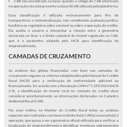
CAR não encontrado na base: quando o código de CAR informado
na operação não está presente na base SICAR utilizada pela plataforma.
Essa classificação é utilizada exclusivamente para fins de
transparência e contextualização, não constituindo avaliação jurídica,
fundiária ou regulatória sobre o imóvel ou sobre a operação de crédito.
Ela auxilia o usuário a interpretar a relação entre a geometria
declarada no Sicor e o limite cadastral do imóvel registrado no CAR,
que é o parâmetro adotado pelo MCR para identificação do
empreendimento.
CAMADAS DE CRUZAMENTO
As análises das glebas financiadas com base nas camadas de
cruzamento seguem os critérios estabelecidos pelo Manual de Crédito
Rural (MCR) para a verificação de conformidade aplicável ao
financiamento. De acordo com a Resolução CMN nº 5.193/2024 (MCR
2-9), a identificação do imóvel rural no contexto do crédito deve
considerar prioritariamente as informações declaradas no Cadastro
Ambiental Rural (CAR).
Por esse motivo, no Monitor do Crédito Rural todas as análises
espaciais são realizadas com base no limite do(s) CAR(s) associado(s) à
operação, que passa a ser a geometria oficial utilizada para verificar a
localização do empreendimento e identificar eventuais sobreposições