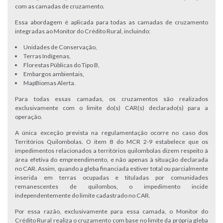
com as camadas de cruzamento.
Essa abordagem é aplicada para todas as camadas de cruzamento
integradas ao Monitor do Crédito Rural, incluindo:
Unidades de Conservação,
Terras Indígenas,
Florestas Públicas do Tipo B,
Embargos ambientais,
MapBiomas Alerta.
Para todas essas camadas, os cruzamentos são realizados
exclusivamente com o limite do(s) CAR(s) declarado(s) para a
operação.
A única exceção prevista na regulamentação ocorre no caso dos
Territórios Quilombolas. O item 8 do MCR 2-9 estabelece que os
impedimentos relacionados a territórios quilombolas dizem respeito à
área efetiva do empreendimento, e não apenas à situação declarada
no CAR. Assim, quando a gleba financiada estiver total ou parcialmente
inserida em terras ocupadas e tituladas por comunidades
remanescentes de quilombos, o impedimento incide
independentemente do limite cadastrado no CAR.
Por essa razão, exclusivamente para essa camada, o Monitor do
Crédito Rural realiza o cruzamento com base no limite da própria gleba