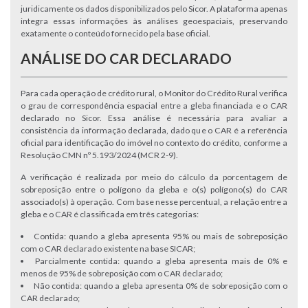
juridicamente os dados disponibilizados pelo Sicor. A plataforma apenas
integra essas informações às análises geoespaciais, preservando
exatamente o conteúdo fornecido pela base oficial.
ANÁLISE DO CAR DECLARADO
Para cada operação de crédito rural, o Monitor do Crédito Rural verifica
o grau de correspondência espacial entre a gleba financiada e o CAR
declarado no Sicor. Essa análise é necessária para avaliar a
consistência da informação declarada, dado que o CAR é a referência
oficial para identificação do imóvel no contexto do crédito, conforme a
Resolução CMN nº 5.193/2024 (MCR 2-9).
A verificação é realizada por meio do cálculo da porcentagem de
sobreposição entre o polígono da gleba e o(s) polígono(s) do CAR
associado(s) à operação. Com base nesse percentual, a relação entre a
gleba e o CAR é classificada em três categorias:
Contida: quando a gleba apresenta 95% ou mais de sobreposição
com o CAR declarado existente na base SICAR;
Parcialmente contida: quando a gleba apresenta mais de 0% e
menos de 95% de sobreposição com o CAR declarado;
Não contida: quando a gleba apresenta 0% de sobreposição com o
CAR declarado;