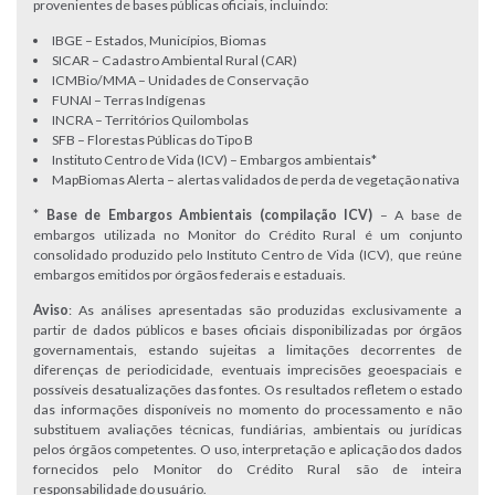
provenientes de bases públicas oficiais, incluindo:
IBGE – Estados, Municípios, Biomas
SICAR – Cadastro Ambiental Rural (CAR)
ICMBio/MMA – Unidades de Conservação
FUNAI – Terras Indígenas
INCRA – Territórios Quilombolas
SFB – Florestas Públicas do Tipo B
Instituto Centro de Vida (ICV) – Embargos ambientais*
MapBiomas Alerta – alertas validados de perda de vegetação nativa
* Base de Embargos Ambientais (compilação ICV)
– A base de
embargos utilizada no Monitor do Crédito Rural é um conjunto
consolidado produzido pelo Instituto Centro de Vida (ICV), que reúne
embargos emitidos por órgãos federais e estaduais.
Aviso
: As análises apresentadas são produzidas exclusivamente a
partir de dados públicos e bases oficiais disponibilizadas por órgãos
governamentais, estando sujeitas a limitações decorrentes de
diferenças de periodicidade, eventuais imprecisões geoespaciais e
possíveis desatualizações das fontes. Os resultados refletem o estado
das informações disponíveis no momento do processamento e não
substituem avaliações técnicas, fundiárias, ambientais ou jurídicas
pelos órgãos competentes. O uso, interpretação e aplicação dos dados
fornecidos pelo Monitor do Crédito Rural são de inteira
responsabilidade do usuário.