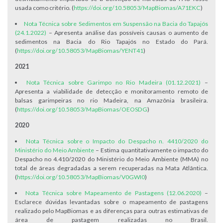
usada como critério. (
https://doi.org/10.58053/MapBiomas/A71EKC
)
Nota Técnica sobre Sedimentos em Suspensão na Bacia do Tapajós
(24.1.2022)
– Apresenta análise das possíveis causas o aumento de
sedimentos na Bacia do Rio Tapajós no Estado do Pará.
(
https://doi.org/10.58053/MapBiomas/YENT41
)
2021
Nota Técnica sobre Garimpo no Rio Madeira (01.12.2021)
–
Apresenta a viabilidade de detecção e monitoramento remoto de
balsas garimpeiras no rio Madeira, na Amazônia brasileira.
(
https://doi.org/10.58053/MapBiomas/OEOSDG
)
2020
Nota Técnica sobre o Impacto do Despacho n. 4410/2020 do
Ministério do Meio Ambiente
– Estima quantitativamente o impacto do
Despacho no 4.410/2020 do Ministério do Meio Ambiente (MMA) no
total de áreas degradadas a serem recuperadas na Mata Atlântica.
(
https://doi.org/10.58053/MapBiomas/V0GWI0
)
Nota Técnica sobre Mapeamento de Pastagens (12.06.2020)
–
Esclarece dúvidas levantadas sobre o mapeamento de pastagens
realizado pelo MapBiomas e as diferenças para outras estimativas de
área de pastagem realizadas no Brasil.