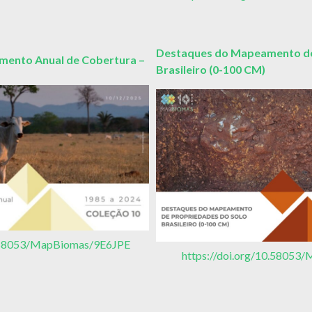
Destaques do Mapeamento de
ento Anual de Cobertura –
Brasileiro (0-100 CM)
0.58053/MapBiomas/9E6JPE
https://doi.org/10.5805