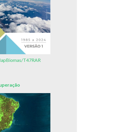
3/MapBiomas/T47RAR
cuperação