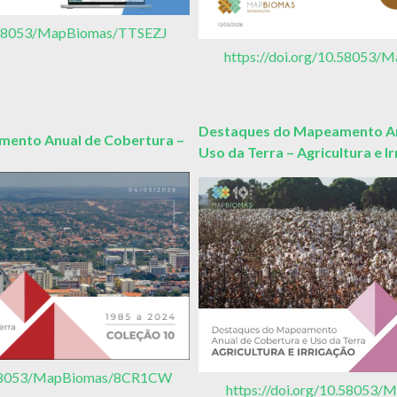
0.58053/MapBiomas/TTSEZJ
https://doi.org/10.5805
Destaques do Mapeamento An
ento Anual de Cobertura –
Uso da Terra – Agricultura e I
0.58053/MapBiomas/8CR1CW
https://doi.org/10.5805