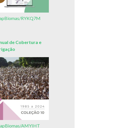
3/MapBiomas/RYKQ7M
ual de Cobertura e
rrigação
3/MapBiomas/AMYIHT