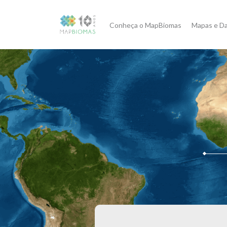
Conheça o MapBiomas
Mapas e D