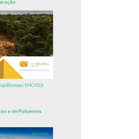
neração
3/MapBiomas/1HOIDX
os e de Poluentes