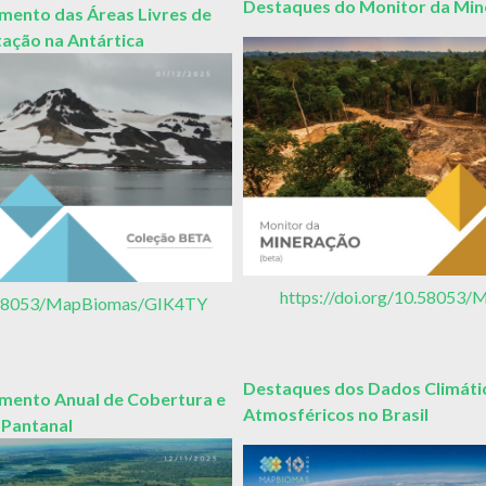
Destaques do Monitor da Mi
ento das Áreas Livres de
tação na Antártica
https://doi.org/10.5805
10.58053/MapBiomas/GIK4TY
Destaques dos Dados Climátic
ento Anual de Cobertura e
Atmosféricos no Brasil
 Pantanal