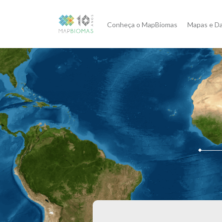
Conheça o MapBiomas
Mapas e D