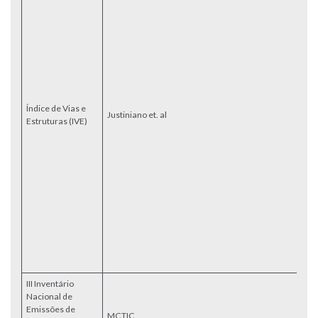
re
ca
m
o
c
O
S
R
Índice de Vias e
p
Justiniano et. al
Estruturas (IVE)
m
ín
es
ca
ur
ut
M
ca
su
co
c
re
III Inventário
Nacional de
M
Emissões de
ag
MCTIC