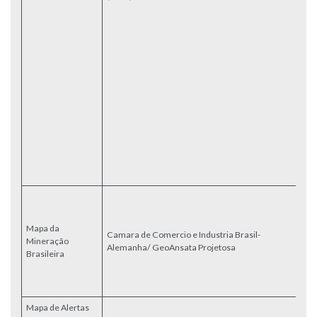
Ad
Br
v
3
c
M
p
a
C
Es
Te
Di
G
I
Re
m
i
Mapa da
Camara de Comercio e Industria Brasil-
in
Mineração
Alemanha/ GeoAnsata Projetosa
ár
Brasileira
pr
c
m
Mapa de Alertas