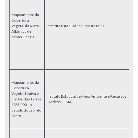
he
o 
Mapeamento da
bi
Cobertura
pe
Vegetal da Mata
Instituto Estadual de Floresta (IEF)
1
Atlântica de
a
Minas Gerais
bu
qu
c
ár
pa
b
M
re
Mapeamento da
de
Cobertura
2
Vegetal Nativa e
Instituto Estadual de Meio Ambiente e Recursos
fo
do Uso das Terras
Hídricos (IEMA)
v
1/25.000 do
de
Estado do Espírito
cl
Santo
c
mí
M