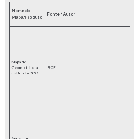
Nome do
Fonte / Autor
D
Mapa/Produto
B
me
2
di
to
co
Mapa de
g
Geomorfologia
IBGE
es
do Brasil – 2021
p
u
I
Ge
t
G
M
á
e
ir
ce
Agricultura