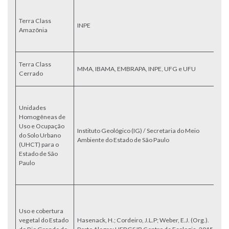
M
di
Terra Class
INPE
co
Amazônia
A
Br
M
Terra Class
MMA, IBAMA, EMBRAPA, INPE, UFG e UFU
e 
Cerrado
d
Se
p
Unidades
te
Homogêneas de
co
Uso e Ocupação
Instituto Geológico (IG) / Secretaria do Meio
s
do Solo Urbano
Ambiente do Estado de São Paulo
a
(UHCT) para o
as
Estado de São
fo
Paulo
in
o
M
ve
Uso e cobertura
Gr
vegetal do Estado
Hasenack, H.; Cordeiro, J.L.P; Weber, E.J. (Org.).
ba