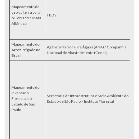
da
Mapeamento de
C
uso da terra para
At
FBDS
o Cerrado e Mata
e
Atlântica
r
c
5
Mapeamento do
M
Agência Nacional de Águas (ANA) / Companhia
Arroz Irrigado no
Ar
Nacional de Abastecimento (Conab)
Brasil
Br
M
re
de
de
Mapeamento do
re
Inventário
(0
Secretaria de Infraestrutura e Meio Ambiente do
Florestal do
re
Estado de São Paulo – Instituto Florestal
Estado de São
pe
Paulo
20
ao
Se
In
M