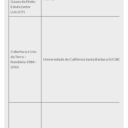
Gases de Efeito
s
Estufa (setor
p
LULUCF)
P
co
UC
Un
(M
Ca
Cobertura e Uso
Un
da Terra –
p
Universidade de Califórnia Santa Bárbara (UCSB)
Rondônia 1984 –
g
2010
u
i
an
(
co
pa
R
M
re
de
de
re