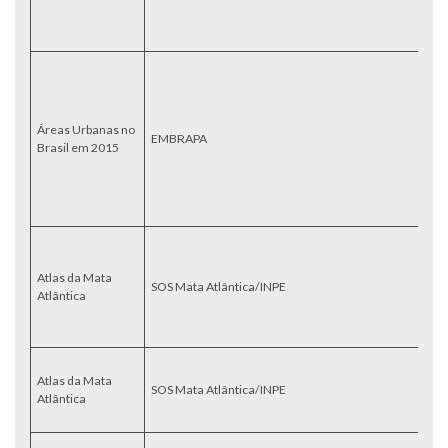
to
do
Id
m
qu
ár
Áreas Urbanas no
EMBRAPA
Br
Brasil em 2015
g
te
i
g
M
fo
Atlas da Mata
e
SOS Mata Atlântica/INPE
Atlântica
as
re
2
M
Atlas da Mata
d
SOS Mata Atlântica/INPE
Atlântica
pa
P
M