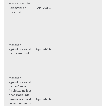
Mapa Síntese de
a 
Pastagens do
LAPIG/UFG
c
Brasil – v8
T
F
C
M
as
al
so
Mapas da
la
agricultura anual
Agrosatélite
an
para a Amazônia
2
2
2
2
2
Mapas da
M
agricultura anual
as
para o Cerrado
al
(Projeto: Analises
so
geoespaciais da
la
dinâmica anual de
Agrosatélite
an
cultivos no bioma
2