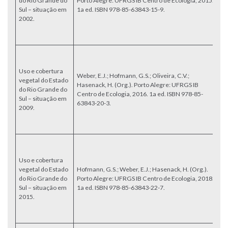
do Rio Grande do
Porto Alegre: UFRGS IB Centro de Ecologia, 2015.
in
Sul – situação em
1a ed. ISBN 978-85-63843-15-9.
d
2002.
Ní
c
es
M
ve
Uso e cobertura
Gr
Weber, E.J.; Hofmann, G.S.; Oliveira, C.V.;
vegetal do Estado
ba
Hasenack, H. (Org.). Porto Alegre: UFRGS IB
do Rio Grande do
in
Centro de Ecologia, 2016. 1a ed. ISBN 978-85-
Sul – situação em
d
63843-20-3.
2009.
Ní
c
es
M
ve
Uso e cobertura
Gr
vegetal do Estado
Hofmann, G.S.; Weber, E.J.; Hasenack, H. (Org.).
ba
do Rio Grande do
Porto Alegre: UFRGS IB Centro de Ecologia, 2018.
in
Sul – situação em
1a ed. ISBN 978-85-63843-22-7.
d
2015.
Ní
c
es