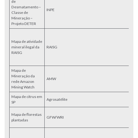
de
C
Desmatamento –
do
INPE
Classe de
e
Mineração –
R
Projeto DETER
D
il
Mapa de atividade
A
mineral ilegal da
RAISG
I
RAISG
S
G
Mapa de
Da
Mineração da
ga
AMW
rede Amazon
A
Mining Watch
W
Mapa de citrus em
M
Agrosatélite
SP
ci
Ma
Mapa de florestas
GFW/WRI
pl
plantadas
Br
C
re