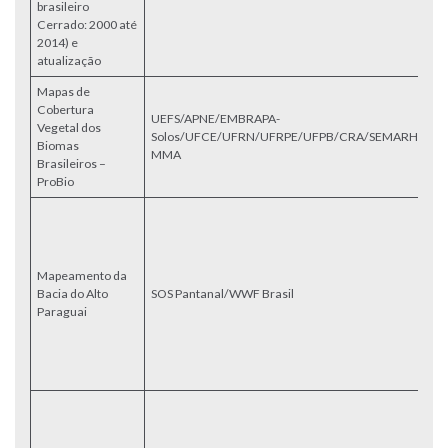
brasileiro
2
Cerrado: 2000 até
2
2014) e
2
atualização
Mapas de
Cobertura
L
UEFS/APNE/EMBRAPA-
Vegetal dos
co
Solos/UFCE/UFRN/UFRPE/UFPB/CRA/SEMARH-
Biomas
do
MMA
Brasileiros –
B
ProBio
M
us
ve
Al
Mapeamento da
in
Bacia do Alto
SOS Pantanal/WWF Brasil
su
Paraguai
Da
pa
20
2
M
u
3