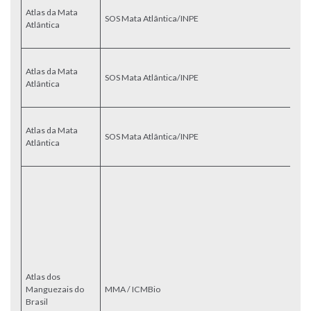
Atlas da Mata
d
SOS Mata Atlântica/INPE
Atlântica
pa
de
M
Atlas da Mata
d
SOS Mata Atlântica/INPE
Atlântica
pa
P
M
Atlas da Mata
d
SOS Mata Atlântica/INPE
Atlântica
pa
Sa
Pa
In
M
C
Bi
Pr
“
Su
Atlas dos
d
Manguezais do
MMA / ICMBio
M
Brasil
Br