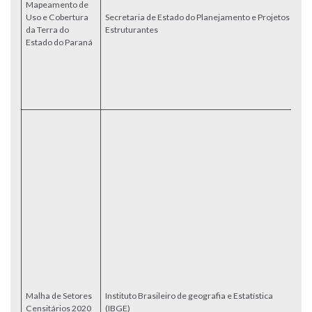
Mapeamento de
me
Uso e Cobertura
Secretaria de Estado do Planejamento e Projetos
ao
da Terra do
Estruturantes
2
Estado do Paraná
Pl
Cl
a
s
(
A 
20
pa
C
p
20
d
In
c
i
es
p
do
co
Malha de Setores
Instituto Brasileiro de geografia e Estatística
at
Censitários 2020
(IBGE)
Di