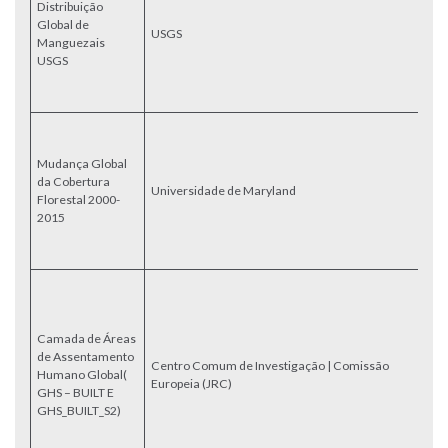
Distribuição
di
Global de
da
USGS
Manguezais
m
USGS
im
d
T
R
an
Mudança Global
t
da Cobertura
L
Universidade de Maryland
Florestal 2000-
ca
2015
e
fl
20
U
i
mu
Camada de Áreas
a 
de Assentamento
co
Centro Comum de Investigação | Comissão
Humano Global(
de
Europeia (JRC)
GHS – BUILT E
i
GHS_BUILT_S2)
(
G
La