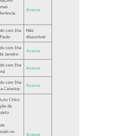
mações
temas
Acesse
ferência
do com 1ha
Não
 Paulo
disponivel
do com 1ha
Acesse
de Janeiro
do com 1ha
Acesse
aná
do com 1ha
Acesse
ta Catarina
ituto Chico
ção da
ojeto
 de
zais no
Acesse