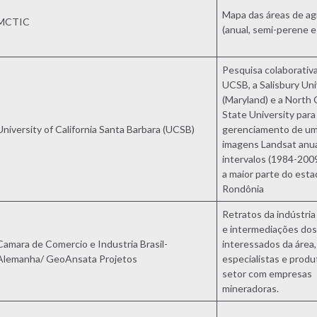
Mapa das áreas de agr
MCTIC
(anual, semi-perene e
Pesquisa colaborativa
UCSB, a Salisbury Uni
(Maryland) e a North 
State University par
University of California Santa Barbara (UCSB)
gerenciamento de um
imagens Landsat anu
intervalos (1984-200
a maior parte do est
Rondônia
Retratos da indústri
e intermediações dos
Camara de Comercio e Industria Brasil-
interessados da área,
Alemanha/ GeoAnsata Projetos
especialistas e produ
setor com empresas
mineradoras.