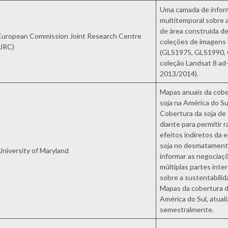
Uma camada de infor
multitemporal sobre 
de área construída de
European Commission Joint Research Centre
coleções de imagens
(JRC)
(GLS1975, GLS1990,
coleção Landsat 8 ad
2013/2014).
Mapas anuais da cobe
soja na América do Su
Cobertura da soja de
diante para permitir r
efeitos indiretos da 
soja no desmatament
University of Maryland
informar as negociaç
múltiplas partes inte
sobre a sustentabilid
Mapas da cobertura d
América do Sul, atual
semestralmente.