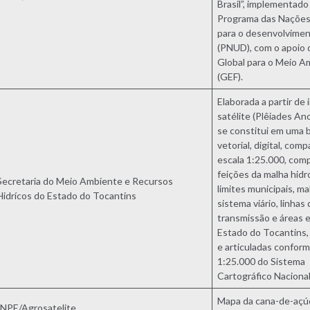
Brasil”, implementado
Programa das Nações
para o desenvolviment
(PNUD), com o apoio
Global para o Meio A
(GEF).
Elaborada a partir de
satélite (Plêiades An
se constitui em uma 
vetorial, digital, com
escala 1:25.000, com
feições da malha hidr
Secretaria do Meio Ambiente e Recursos
limites municipais, ma
Hidrícos do Estado do Tocantins
sistema viário, linhas
transmissão e áreas e
Estado do Tocantins,
e articuladas conform
1:25.000 do Sistema
Cartográfico Naciona
Mapa da cana-de-açúc
INPE/Agrosatelite