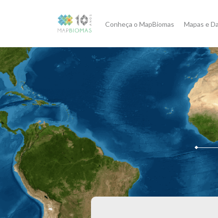
Conheça o MapBiomas
Mapas e D