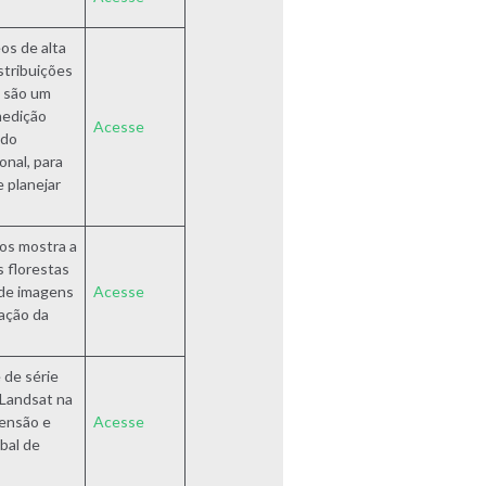
s de alta
stribuições
 são um
medição
Acesse
 do
onal, para
 planejar
os mostra a
s florestas
 de imagens
Acesse
vação da
 de série
Landsat na
tensão e
Acesse
bal de