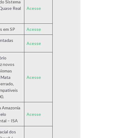
do Sistema
Quase Real
Acesse
s em SP
Acesse
antadas
Acesse
ório
az novos
 Biomas
, Mata
Acesse
Cerrado,
mpatíveis
00.
a Amazonia
pelo
Acesse
ntal – ISA
cial dos