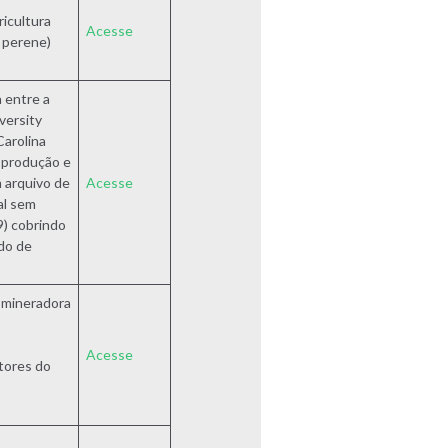
icultura
Acesse
 perene)
 entre a
versity
Carolina
a produção e
 arquivo de
Acesse
al sem
9) cobrindo
ado de
a mineradora
Acesse
tores do