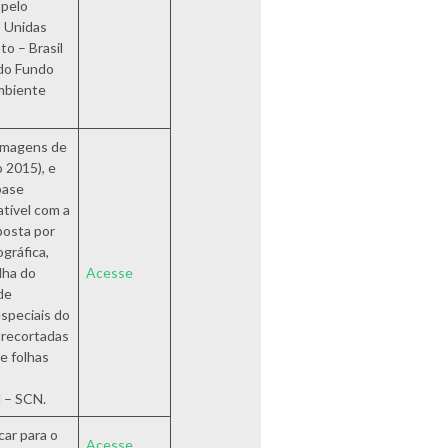
 pelo
 Unidas
o – Brasil
 do Fundo
mbiente
 imagens de
o 2015), e
base
patível com a
posta por
ográfica,
lha do
Acesse
 de
speciais do
 recortadas
e folhas
l – SCN.
ar para o
Acesse