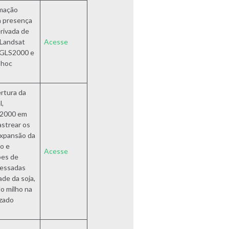
mação
a presença
rivada de
 Landsat
Acesse
 GLS2000 e
-hoc
rtura da
l,
 2000 em
astrear os
expansão da
o e
Acesse
ões de
ressadas
ade da soja,
o milho na
izado