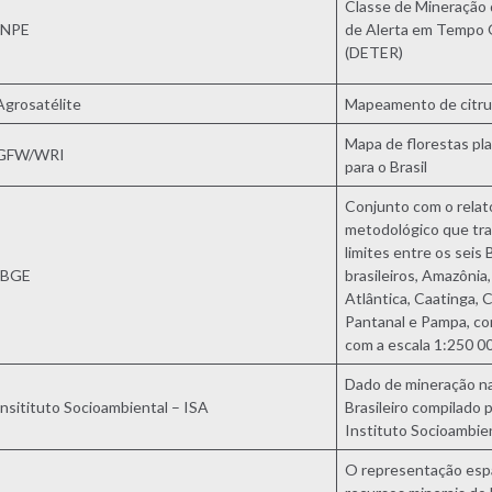
Classe de Mineração 
INPE
de Alerta em Tempo 
(DETER)
Agrosatélite
Mapeamento de citru
Mapa de florestas pl
GFW/WRI
para o Brasil
Conjunto com o relat
metodológico que tr
limites entre os seis
IBGE
brasileiros, Amazônia
Atlântica, Caatinga, 
Pantanal e Pampa, co
com a escala 1:250 0
Dado de mineração n
Insitituto Socioambiental – ISA
Brasileiro compilado 
Instituto Socioambie
O representação espa