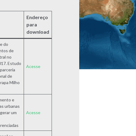
Endereço
para
download
e do
ntos de
tral no
017. Estudo
Acesse
 parceria
onal de
rapa Milho
amento e
eas urbanas
 gerar um
Acesse
erenciadas