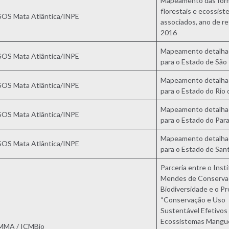
Mapeamento das for
florestais e ecossis
SOS Mata Atlântica/INPE
associados, ano de re
2016
Mapeamento detalha
SOS Mata Atlântica/INPE
para o Estado de São
Mapeamento detalha
SOS Mata Atlântica/INPE
para o Estado do Rio 
Mapeamento detalha
SOS Mata Atlântica/INPE
para o Estado do Par
Mapeamento detalha
SOS Mata Atlântica/INPE
para o Estado de San
Parceria entre o Inst
Mendes de Conserva
Biodiversidade e o Pr
“Conservação e Uso
Sustentável Efetivos
Ecossistemas Mangue
MMA / ICMBio