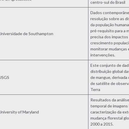
centro-sul do Brasil
Dados contemporâneo
resolução sobre as di
da população humana
pré-requisito para a 
Universidade de Southampton
precisa dos impactos
crescimento populaci
monitorar mudanças e
intervenções.
Este conjunto de dad
distribuição global da
USGS
de mangue, derivada
de satélite de obser
Terra
Resultados da análise
temporal de imagens 
University of Maryland
caracterização da ex
mudança florestal glo
2000 a 2015.