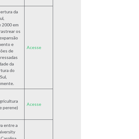
ertura da
ul,
e 2000 em
rastrear os
a expansão
mento e
Acesse
ções de
eressadas
idade da
rtura do
Sul,
lmente.
gricultura
Acesse
 e perene)
a entre a
iversity
 Carolina