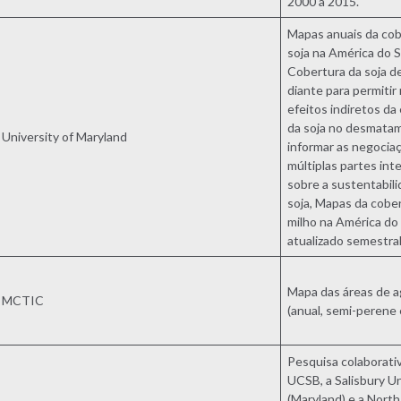
2000 a 2015.
Mapas anuais da cob
soja na América do S
Cobertura da soja d
diante para permitir 
efeitos indiretos d
da soja no desmata
University of Maryland
informar as negocia
múltiplas partes int
sobre a sustentabil
soja, Mapas da cobe
milho na América do 
atualizado semestra
Mapa das áreas de a
MCTIC
(anual, semi-perene
Pesquisa colaborativ
UCSB, a Salisbury Un
(Maryland) e a North