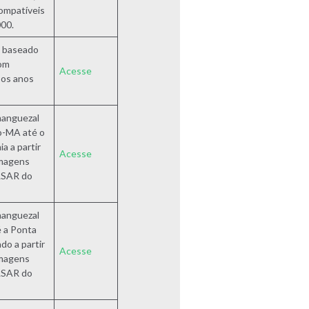
ompatíveis
000.
o baseado
om
Acesse
os anos
manguezal
o-MA até o
a a partir
Acesse
imagens
LSAR do
manguezal
 a Ponta
o a partir
Acesse
imagens
LSAR do