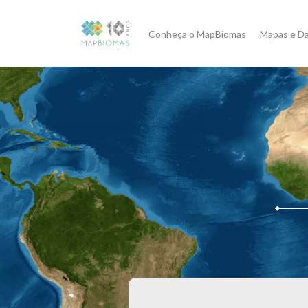
Conheça o MapBiomas
Mapas e D