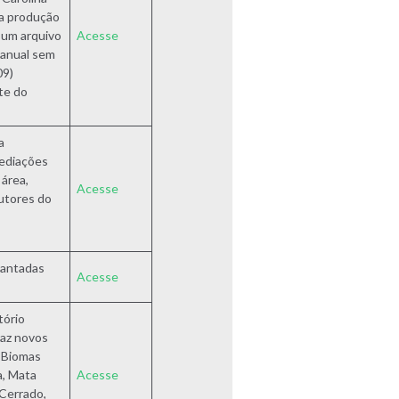
ra produção
 um arquivo
Acesse
 anual sem
09)
te do
a
mediações
 área,
Acesse
dutores do
lantadas
Acesse
tório
raz novos
s Biomas
a, Mata
Acesse
 Cerrado,