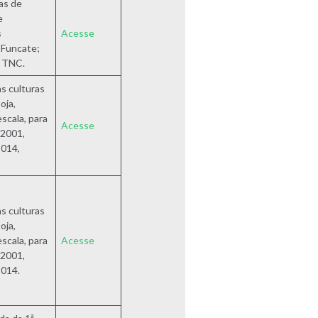
as de
e
s
Acesse
 Funcate;
 TNC.
s culturas
oja,
escala, para
Acesse
/2001,
014,
s culturas
oja,
escala, para
Acesse
/2001,
014.