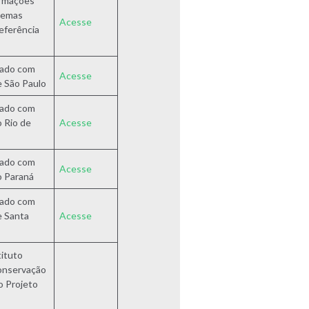
rmações
stemas
Acesse
eferência
ado com
Acesse
e São Paulo
ado com
o Rio de
Acesse
ado com
Acesse
o Paraná
ado com
e Santa
Acesse
tituto
onservação
o Projeto