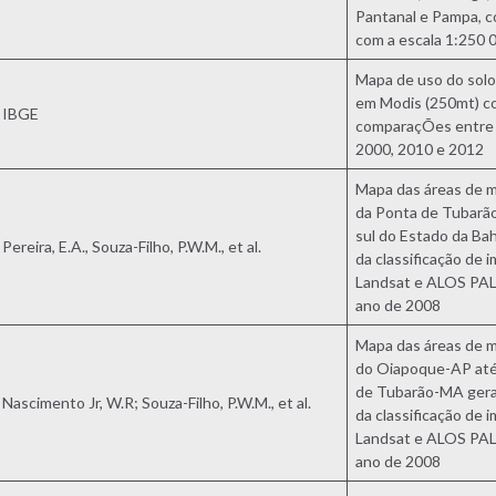
Pantanal e Pampa, c
com a escala 1:250 
Mapa de uso do sol
em Modis (250mt) c
IBGE
comparaçÕes entre 
2000, 2010 e 2012
Mapa das áreas de 
da Ponta de Tubarã
sul do Estado da Bahi
Pereira, E.A., Souza-Filho, P.W.M., et al.
da classificação de 
Landsat e ALOS PA
ano de 2008
Mapa das áreas de 
do Oiapoque-AP até
de Tubarão-MA gerad
Nascimento Jr, W.R; Souza-Filho, P.W.M., et al.
da classificação de 
Landsat e ALOS PA
ano de 2008