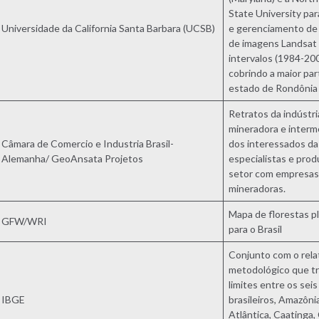
State University pa
Universidade da California Santa Barbara (UCSB)
e gerenciamento de
de imagens Landsat
intervalos (1984-20
cobrindo a maior par
estado de Rondônia
Retratos da indústri
mineradora e inter
Câmara de Comercio e Industria Brasil-
dos interessados da
Alemanha/ GeoAnsata Projetos
especialistas e pro
setor com empresas
mineradoras.
Mapa de florestas p
GFW/WRI
para o Brasil
Conjunto com o rela
metodológico que t
limites entre os sei
IBGE
brasileiros, Amazôni
Atlântica, Caatinga,