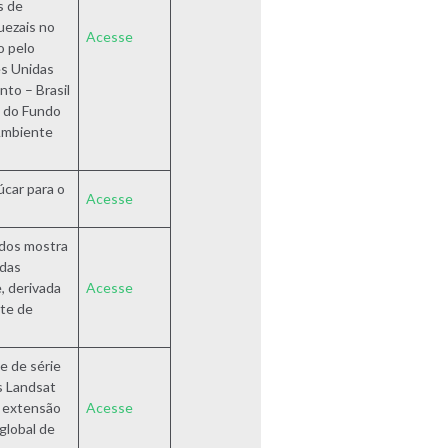
s de
ezais no
Acesse
o pelo
s Unidas
nto – Brasil
o do Fundo
Ambiente
car para o
Acesse
ados mostra
 das
, derivada
Acesse
ite de
e de série
s Landsat
a extensão
Acesse
global de