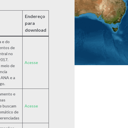
Endereço
para
download
 e do
entos de
ntral no
2017.
Acesse
r meio de
ncia
 ANA e a
go.
eamento e
eas
ue buscam
Acesse
emático de
ferenciadas