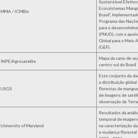
Sustentável Efetivo
Ecossistemas Mangu
MMA / ICMBio
Brasil”, implementad
Programa das Naçõe
para o desenvolvime
(PNUD), com o apoi
Global para o Meio 
(GEF).
Mapa da cana-de-açú
INPE/Agrosatelite
centro-sul do Brasil
Este conjunto de d
a distribuição global
USGS
florestas de mangue
de imagens de satél
observação da Terra
Resultados da anális
temporal de imagen
University of Maryland
na caracterização d
e mudança florestal 