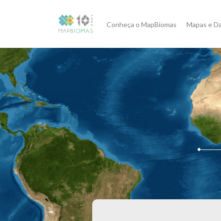
Conheça o MapBiomas
Mapas e D