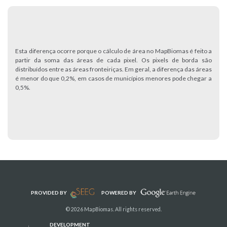
Esta diferença ocorre porque o cálculo de área no MapBiomas é feito a
partir da soma das áreas de cada pixel. Os pixels de borda são
distribuídos entre as áreas fronteiriças. Em geral, a diferença das áreas
é menor do que 0,2%, em casos de municípios menores pode chegar a
0,5%.
PROVIDED BY
POWERED BY
© 2026 MapBiomas. All rights reserved.
DEVELOPMENT