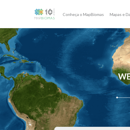
Conheça o MapBiomas
Mapas e D
WE