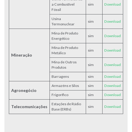
a Combustível
sim
Download
Fóssil
Usina
sim
Download
Termonuclear
Mina de Produto
sim
Download
Energético
Mina de Produto
sim
Download
Metálico
Mineração
Mina de Outros
sim
Download
Produtos
Barragens
sim
Download
Armazéns e Silos
sim
Download
Agronegócio
Frigorífico
sim
Dow
nload
Estações de Rádio
Telecomunicações
sim
Download
Base (ERBs)