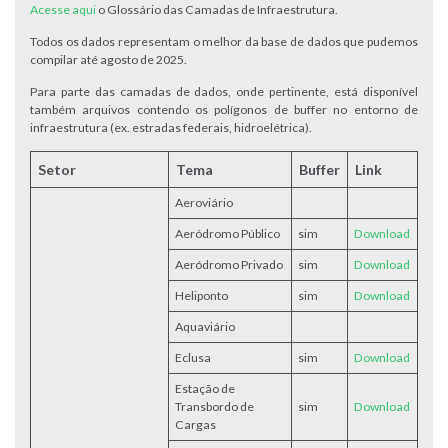
Acesse aqui
o Glossário das Camadas de Infraestrutura.
Todos os dados representam o melhor da base de dados que pudemos
compilar até agosto de 2025.
Para parte das camadas de dados, onde pertinente, está disponível
também arquivos contendo os polígonos de buffer no entorno de
infraestrutura (ex. estradas federais, hidroelétrica).
Setor
Tema
Buffer
Link
Aeroviário
Aeródromo Público
sim
Download
Aeródromo Privado
sim
Download
Heliponto
sim
Download
Aquaviário
Eclusa
sim
Do
wnload
Estação de
Transbordo de
sim
Download
Cargas