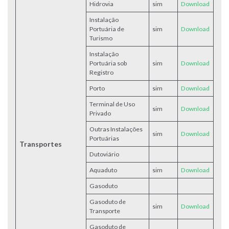
Hidrovia
sim
Download
Instalação
Portuária de
sim
Download
Turismo
Instalação
Portuária sob
sim
Download
Registro
Porto
sim
Download
Terminal de Uso
sim
Downlo
ad
Privado
Outras Instalações
sim
Download
Portuárias
Transportes
Dutoviário
Aquaduto
sim
Download
Gasoduto
Gasoduto de
sim
Down
l
oad
Transporte
Gasoduto de