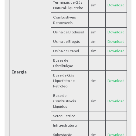
Terminais de Gás
sim
Download
Natural Liquefeito
Combustíveis
Renováveis
Usina de Biodiesel
sim
Do
wnload
Usina de Biogás
sim
Download
Usina de Etanol
sim
Download
Bases de
Distribuição
Energia
Base de Gás
Liquefeito de
sim
Download
Petróleo
Base de
Combustíveis
sim
Download
Líquidos
Setor Elétrico
Infraestrutura
Subestação
sim
Download