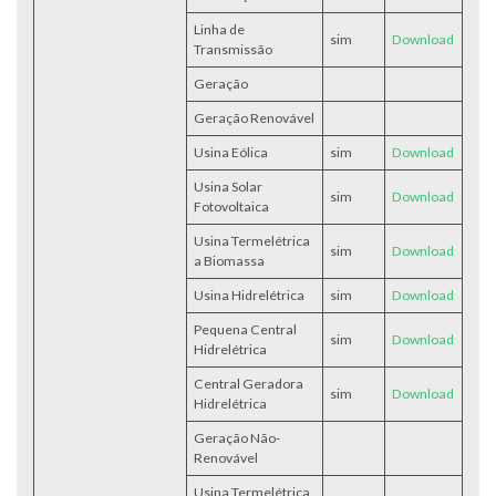
Linha de
sim
Download
Transmissão
Geração
Geração Renovável
Usina Eólica
sim
Download
Usina Solar
sim
Download
Fotovoltaica
Usina Termelétrica
sim
Download
a Biomassa
Usina Hidrelétrica
sim
Download
Pequena Central
sim
Download
Hidrelétrica
Central Geradora
sim
Download
Hidrelétrica
Geração Não-
Renovável
Usina Termelétrica