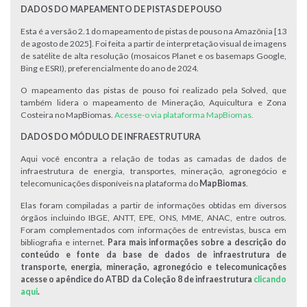
DADOS DO MAPEAMENTO DE PISTAS DE POUSO
Esta é a versão 2.1 do mapeamento de pistas de pouso na Amazônia [13
de agosto de 2025]. Foi feita a partir de interpretação visual de imagens
de satélite de alta resolução (mosaicos Planet e os basemaps Google,
Bing e ESRI), preferencialmente do ano de 2024.
O mapeamento das pistas de pouso foi realizado pela Solved, que
também lidera o mapeamento de Mineração, Aquicultura e Zona
Costeira no MapBiomas.
Acesse-o via plataforma MapBiomas.
DADOS DO MÓDULO DE INFRAESTRUTURA
Aqui você encontra a relação de todas as camadas de dados de
infraestrutura de energia, transportes, mineração, agronegócio e
telecomunicações disponíveis na plataforma do
MapBiomas
.
Elas foram compiladas a partir de informações obtidas em diversos
órgãos incluindo IBGE, ANTT, EPE, ONS, MME, ANAC, entre outros.
Foram complementados com informações de entrevistas, busca em
bibliografia e internet.
Para mais informações sobre a descrição do
conteúdo e fonte da base de dados de infraestrutura de
transporte, energia, mineração, agronegócio e telecomunicações
acesse o apêndice do ATBD da Coleção 8 de infraestrutura
clicando
aqui
.