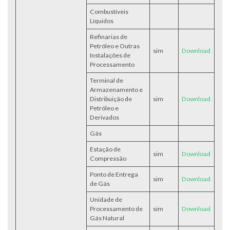
Combustíveis
Líquidos
Refinarias de
Petróleo e Outras
sim
Download
Instalações de
Processamento
Terminal de
Armazenamento e
Distribuição de
sim
Download
Petróleo e
Derivados
Gás
Estação de
sim
Download
Compressão
Ponto de Entrega
sim
Download
de Gás
Unidade de
Processamento de
sim
Download
Gás Natural