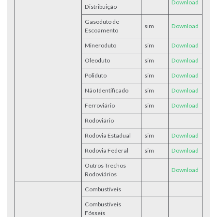
Download
Distribuição
Gasoduto de
sim
Download
Escoamento
Mineroduto
sim
Download
Oleoduto
sim
Download
Poliduto
sim
Down
load
Não Identificado
sim
Do
wnload
Ferroviário
sim
Download
Rodoviário
Rodovia Estadual
sim
Download
Rodovia Federal
sim
Download
Outros Trechos
Download
Rodoviários
Combustíveis
Combustíveis
Fósseis