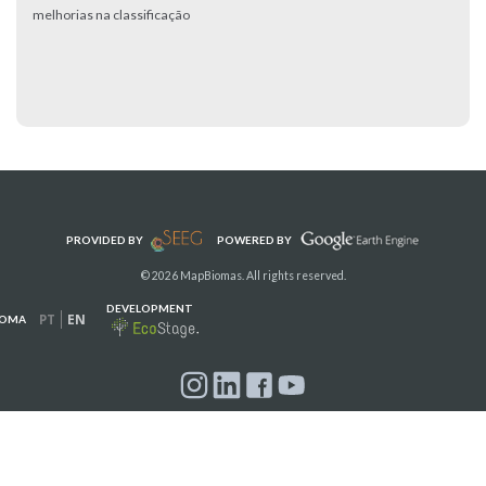
melhorias na classificação
PROVIDED BY
POWERED BY
© 2026 MapBiomas. All rights reserved.
DEVELOPMENT
PT
EN
IOMA