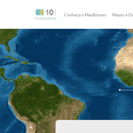
Conheça o MapBiomas
Mapas e D