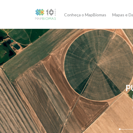
Conheça o MapBiomas
Mapas e D
P