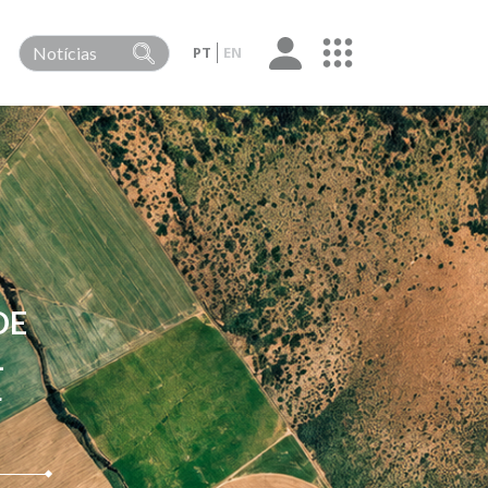
PT
EN
DE
L
4