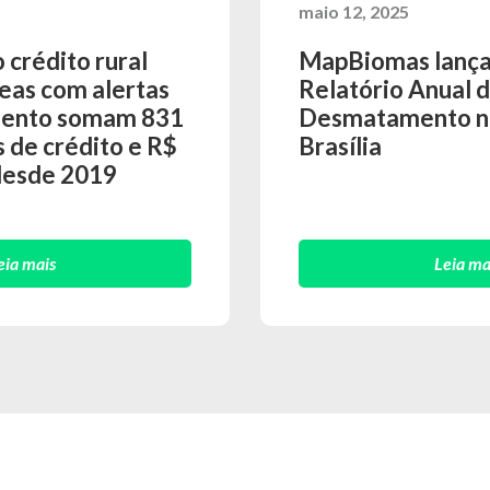
maio 12, 2025
crédito rural
MapBiomas lanç
eas com alertas
Relatório Anual 
ento somam 831
Desmatamento no
 de crédito e R$
Brasília
 desde 2019
eia mais
Leia ma