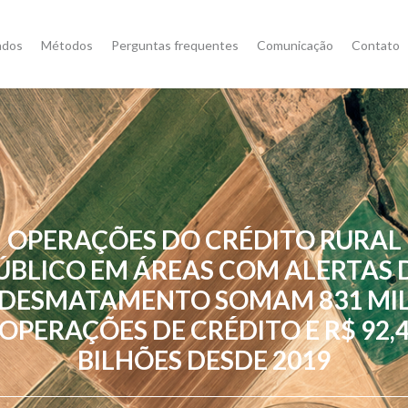
ados
Métodos
Perguntas frequentes
Comunicação
Contato
OPERAÇÕES DO CRÉDITO RURAL
ÚBLICO EM ÁREAS COM ALERTAS 
DESMATAMENTO SOMAM 831 MI
OPERAÇÕES DE CRÉDITO E R$ 92,
BILHÕES DESDE 2019