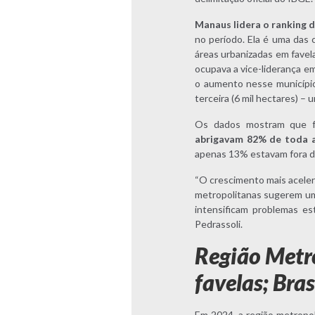
Manaus lidera o ranking 
no período. Ela é uma das 
áreas urbanizadas em favela
ocupava a vice-liderança em
o aumento nesse município 
terceira (6 mil hectares) –
Os dados mostram que f
abrigavam 82% de toda a 
apenas 13% estavam fora d
“O crescimento mais aceler
metropolitanas sugerem um
intensificam problemas est
Pedrassoli.
Região Metro
favelas; Bra
Em 2024, a região metropol