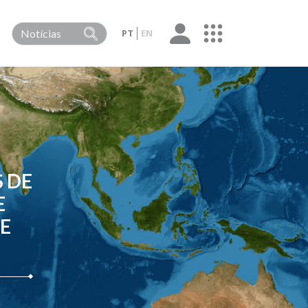
PT
EN
S DE
E
E