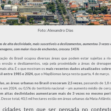
Foto: Alexandro Dias
 de alta declividade, mais suscetíveis a deslizamentos, aumentou 3 vezes
renagens, com maior risco de enchentes, cresceu 145%
zação do Brasil ocupou diversas áreas que podem estar sujeitas a risc
 erosão e deslizamentos, seja pela proximidade a áreas de drenage
mais alta. É o que mostram os
mais recentes dados atualizados sobr
il entre 1985 e 2024,
que o MapBiomas lança nesta quarta, 4 de março.
s, as áreas urbanas no Brasil cresceram 2,5 vezes
, passando de 1,8
es em 2024, ou 0,5% do território nacional – um aumento médio de cerca
em altas declividades aumentaram mais de 3 vezes no mesmo perí
. Desse total, 40,5 mil hectares estão em áreas urbanas da Mata Atlântic
 cidades tem que ser pensada no context