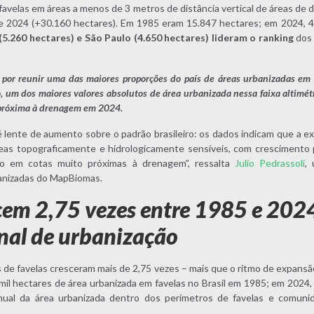
avelas em áreas a menos de 3 metros de distância vertical de áreas de
e 2024
(+30.160 hectares). Em 1985 eram 15.847 hectares; em 2024, 4
 (5.260 hectares) e São Paulo (4.650 hectares) lideram o ranking
dos 
 por reunir uma das maiores proporções do país de áreas urbanizadas em c
 um dos maiores valores absolutos de área urbanizada nessa faixa altimétr
 próxima à drenagem em 2024.
é lente de aumento sobre o padrão brasileiro: os dados indicam que a e
eas topograficamente e hidrologicamente sensíveis, com crescimento
o em cotas muito próximas à drenagem”, ressalta
Julio Pedrassoli
,
nizadas do MapBiomas.
cem 2,75 vezes entre 1985 e 202
nal de urbanização
 de favelas cresceram mais de 2,75 vezes – mais que o ritmo de expansã
 mil hectares de área urbanizada em favelas no Brasil em 1985; em 2024
ual da área urbanizada dentro dos perímetros de favelas e comuni