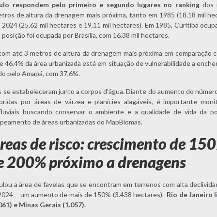
ulo respondem pelo primeiro e segundo lugares no ranking
dos m
tros de altura da drenagem mais próxima, tanto em 1985 (18,18 mil hec
024 (25,62 mil hectares e 19,11 mil hectares). Em 1985, Curitiba ocupav
 posição foi ocupada por Brasília, com 16,38 mil hectares.
com até 3 metros de altura da drenagem mais próxima em comparação com
e 46,4% da área urbanizada está em situação de vulnerabilidade a enche
ido pelo Amapá, com 37,6%.
es se estabeleceram junto a corpos d’água. Diante do aumento do númer
ridas por áreas de várzea e planícies alagáveis, é importante moni
luviais buscando conservar o ambiente e a qualidade de vida da p
mapeamento de áreas urbanizadas do MapBiomas.
reas de risco: crescimento de 15
 e 200% próximo a drenagens
ou a área de favelas que se encontram em terrenos com alta declivida
2024 – um aumento de mais de 150% (3.438 hectares).
Rio de Janeiro 
061) e Minas Gerais (1.057).