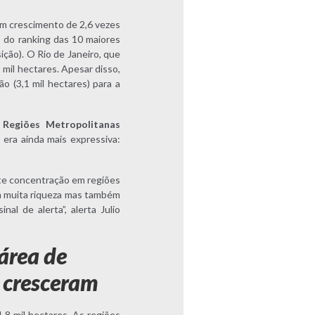
um crescimento de 2,6 vezes
o do ranking das 10 maiores
ição). O Rio de Janeiro, que
 mil hectares. Apesar disso,
o (3,1 mil hectares) para a
 Regiões Metropolitanas
era ainda mais expressiva:
rte concentração em regiões
m muita riqueza mas também
al de alerta”, alerta Julio
área de
s cresceram
,8 mil hectares. As regiões