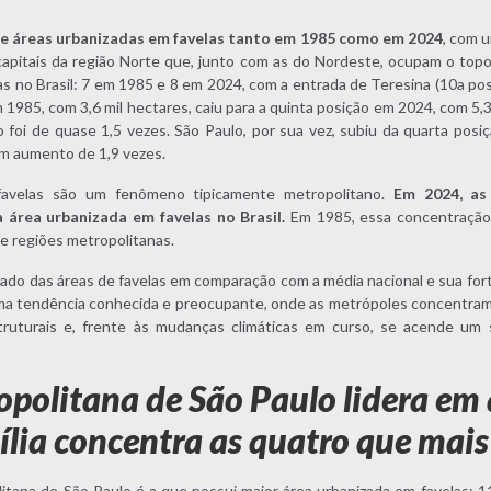
de áreas urbanizadas em favelas tanto em 1985 como em 2024
, com 
capitais da região Norte que, junto com as do Nordeste, ocupam o top
s no Brasil: 7 em 1985 e 8 em 2024, com a entrada de Teresina (10a pos
 1985, com 3,6 mil hectares, caiu para a quinta posição em 2024, com 5,3
foi de quase 1,5 vezes. São Paulo, por sua vez, subiu da quarta posiçã
 um aumento de 1,9 vezes.
avelas são um fenômeno tipicamente metropolitano.
Em 2024, as
área urbanizada em favelas no Brasil.
Em 1985, essa concentração 
e regiões metropolitanas.
ado das áreas de favelas em comparação com a média nacional e sua fo
a tendência conhecida e preocupante, onde as metrópoles concentra
ruturais e, frente às mudanças climáticas em curso, se acende um sin
politana de São Paulo lidera em 
sília concentra as quatro que mai
itana de São Paulo é a que possui maior área urbanizada em favelas: 11