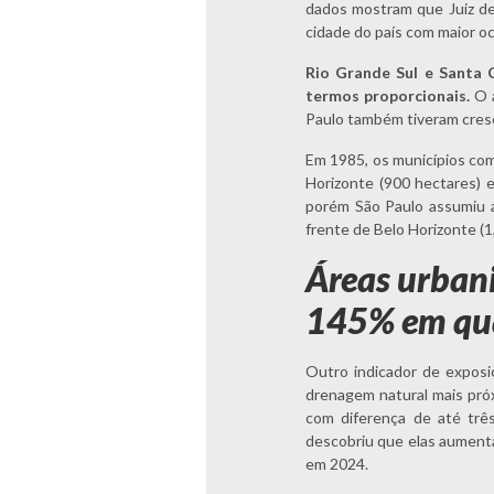
dados mostram que Juiz de 
cidade do país com maior o
Rio Grande Sul e Santa 
termos proporcionais.
O a
Paulo também tiveram cresc
Em 1985, os municípios com 
Horizonte (900 hectares) e
porém São Paulo assumiu a v
frente de Belo Horizonte (1,
Áreas urban
145% em qu
Outro indicador de exposiç
drenagem natural mais próx
com diferença de até trê
descobriu que elas aument
em 2024.