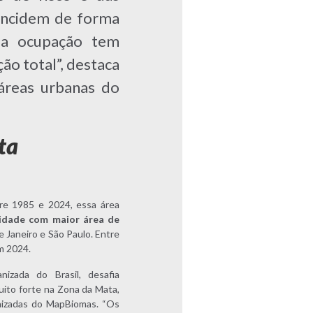
 incidem de forma
uja ocupação tem
ão total”, destaca
áreas urbanas do
ta
tre 1985 e 2024, essa área
 cidade com maior área de
e Janeiro e São Paulo. Entre
m 2024.
zada do Brasil, desafia
ito forte na Zona da Mata,
nizadas do MapBiomas. “Os