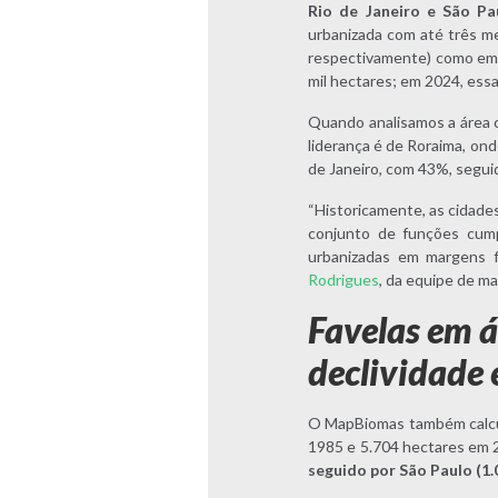
Rio de Janeiro e São Pa
urbanizada com até três me
respectivamente) como em 2
mil hectares; em 2024, essa
Quando analisamos a área 
liderança é de Roraima, ond
de Janeiro, com 43%, segu
“Historicamente, as cidad
conjunto de funções cump
urbanizadas em margens f
Rodrigues
, da equipe de 
Favelas em á
declividade
O MapBiomas também calcul
1985 e 5.704 hectares em 
seguido por São Paulo (1.