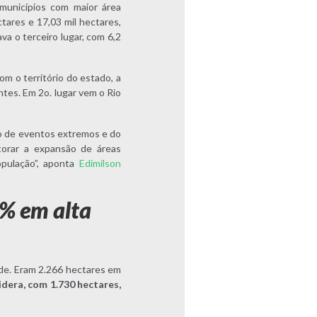
unicípios com maior área
tares e 17,03 mil hectares,
a o terceiro lugar, com 6,2
 o território do estado, a
ntes. Em 2o. lugar vem o Rio
o de eventos extremos e do
torar a expansão de áreas
opulação”, aponta
Edimilson
0% em alta
de. Eram 2.266 hectares em
lidera, com 1.730 hectares,