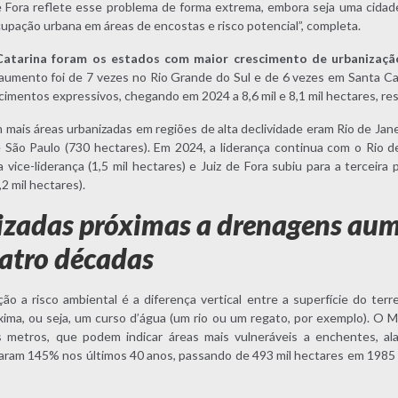
Fora reflete esse problema de forma extrema, embora seja uma cidade 
cupação urbana em áreas de encostas e risco potencial”, completa.
Catarina foram os estados com maior crescimento de urbanizaçã
umento foi de 7 vezes no Rio Grande do Sul e de 6 vezes em Santa Cat
imentos expressivos, chegando em 2024 a 8,6 mil e 8,1 mil hectares, r
mais áreas urbanizadas em regiões de alta declividade eram Rio de Janei
 São Paulo (730 hectares). Em 2024, a liderança continua com o Rio de 
ice-liderança (1,5 mil hectares) e Juiz de Fora subiu para a terceira p
2 mil hectares).
izadas próximas a drenagens a
atro décadas
ão a risco ambiental é a diferença vertical entre a superfície do terr
ima, ou seja, um curso d’água (um rio ou um regato, por exemplo). O 
s metros, que podem indicar áreas mais vulneráveis a enchentes, a
aram 145% nos últimos 40 anos, passando de 493 mil hectares em 1985 p