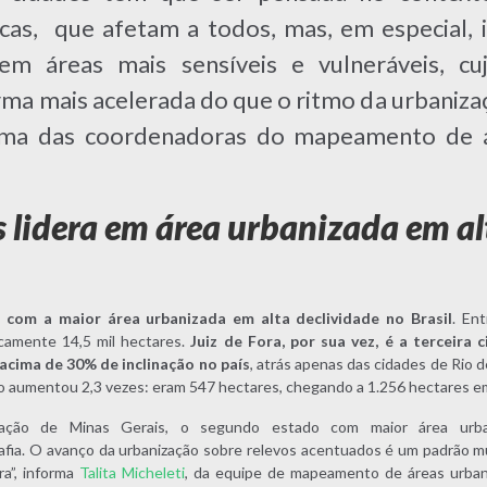
cas, que afetam a todos, mas, em especial,
em áreas mais sensíveis e vulneráveis, c
ma mais acelerada do que o ritmo da urbanizaç
uma das coordenadoras do mapeamento de 
 lidera em área urbanizada em al
 com a maior área urbanizada em alta declividade no Brasil
. En
icamente 14,5 mil hectares.
Juiz de Fora, por sua vez, é a terceira
acima de 30% de inclinação no país
, atrás apenas das cidades de Rio d
o aumentou 2,3 vezes: eram 547 hectares, chegando a 1.256 hectares e
ação de Minas Gerais, o segundo estado com maior área urbani
ia. O avanço da urbanização sobre relevos acentuados é um padrão mu
ra”, informa
Talita Micheleti
, da equipe de mapeamento de áreas urba