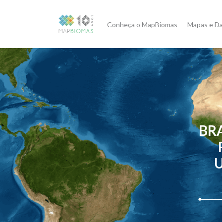
Conheça o MapBiomas
Mapas e D
BRA
U