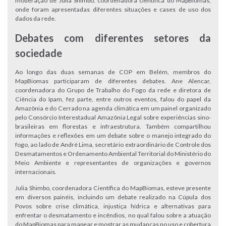
moderação de Julia Shimbo, coordenadora científica do MapBiomas,
onde foram apresentadas diferentes situações e cases de uso dos
dados da rede.
Debates com diferentes setores da
sociedade
Ao longo das duas semanas de COP em Belém, membros do
MapBiomas participaram de diferentes debates. Ane Alencar,
coordenadora do Grupo de Trabalho do Fogo da rede e diretora de
Ciência do Ipam, fez parte, entre outros eventos, falou do papel da
Amazônia e do Cerrado na agenda climática em um painel organizado
pelo Consórcio Interestadual Amazônia Legal sobre experiências sino-
brasileiras em florestas e infraestrutura. Também compartilhou
informações e reflexões em um debate sobre o manejo integrado do
fogo, ao lado de André Lima, secretário extraordinário de Controle dos
Desmatamentos e Ordenamento Ambiental Territorial do Ministério do
Meio Ambiente e representantes de organizações e governos
internacionais.
Julia Shimbo, coordenadora Científica do MapBiomas, esteve presente
em diversos painéis, incluindo um debate realizado na Cúpula dos
Povos sobre crise climática, injustiça hídrica e alternativas para
enfrentar o desmatamento e incêndios, no qual falou sobre a atuação
do MapBiomas para mapear e mostrar as mudanças no uso e cobertura