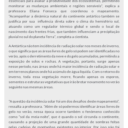
essenciais para avaliar a produtividade dos ecossistemas, permitindo
monitorar as mudanças ambientais e regiões sensíveis”, explica a
professora Eliana Fonseca que coordenou o mapeamento.
“Acompanhar a dinâmica natural do continente antártico também se
justifica por sua influência direta sobre o clima do hemisfério sul,
atuando como um regulador térmico global e sendo o local de
nascimento das frentes frias, que também influenciam a precipitação
pluvial no sul do planeta Terra”, completa a cientista.
A Antártica não tem incidência de radiação solar nos meses de inverno,
o que significa que as áreas livres de gelo só podem ser identificadas no
verão, após o derretimento da neve e do gelo acumulados, permitindo a
exposição de solos e rochas. A vegetação, portanto, surge apenas
nesse período, nas áreas onde há maior incidência de radiação solar e
em terrenos planos onde há acúmulo de água líquida. Com o retorno do
inverno, toda essa vegetação morre, ficando apenas os esporos,
sementes e estruturas vegetativas que irão brotar novamente no verão
seguinte nas mesmas áreas.
“A questão da incidência solar foi um dos desafios deste mapeamento”,
ressalta a professora. “Além de só podermos identificar áreas livres de
gelo no verão, nessa época ocorre também o fenômeno conhecido
como “sol da meia-noite”, que é quando o sol circunda o continente,
causando a projeção de uma grande quantidade de sombras feitas
pelas cadeias de montanhas existentes no interior. Por isso não foi