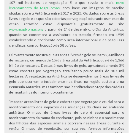
107 mil hectares de vegetação. É o que revela o mais
novo
levantamento do MapBiomas
, com base em imagens de satélite
obtidas sobre a Antártica entre 2017 e 2025. Os dados sobre as áreas
livres de gelo e as que são cobertas por vegetação durante os meses do
verão antártico estão disponíveis gratuitamente no site
www.mapbiomas.org
a partir de 1º de dezembro, o Dia da Antártica,
quando se comemora a assinatura do tratado, firmado em 1959
estabelecendo o continente como área internacional e de pesquisas
científicas, com participação de 58 países.
O levantamento mostra que as áreas livres de gelo ocupam 2,4 milhões
de hectares, ou menos de 1% da área total da Antártica, que é de 1,366
bilhão de hectares. Destas áreas livres de gelo, aproximadamente 5%
estão cobertas por vegetação, totalizando pouco mais de 107 mil
hectares. A vegetação na Antártica se desenvolve nas áreas livres de
gelo que ocorrem principalmente nas ilhas, na região costeira e na
Península Antártica, mas também são identificadas no topo das cadeias
de montanhas do interior do continente.
“Mapear áreas livres de gelo e cobertas por vegetação é crucial para o
monitoramento dos impactos das mudanças do clima no ambiente
antártico. O mapa de áreas livres de gelo é essencial para o
monitoramento da fauna do continente, pois os ninhos e o nascimento
dos filhotes das espécies animais ocorrem nessas áreas durante o
verão. O mapa de vegetação, por sua vez, fornece informações