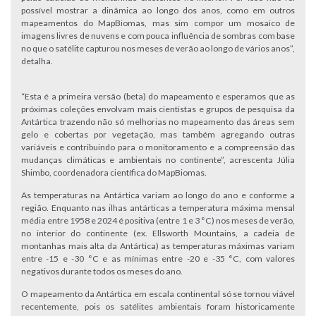
possível mostrar a dinâmica ao longo dos anos, como em outros
mapeamentos do MapBiomas, mas sim compor um mosaico de
imagens livres de nuvens e com pouca influência de sombras com base
no que o satélite capturou nos meses de verão ao longo de vários anos”,
detalha.
“Esta é a primeira versão (beta) do mapeamento e esperamos que as
próximas coleções envolvam mais cientistas e grupos de pesquisa da
Antártica trazendo não só melhorias no mapeamento das áreas sem
gelo e cobertas por vegetação, mas também agregando outras
variáveis e contribuindo para o monitoramento e a compreensão das
mudanças climáticas e ambientais no continente”, acrescenta Júlia
Shimbo, coordenadora científica do MapBiomas.
As temperaturas na Antártica variam ao longo do ano e conforme a
região. Enquanto nas ilhas antárticas a temperatura máxima mensal
média entre 1958 e 2024 é positiva (entre 1 e 3 °C) nos meses de verão,
no interior do continente (ex. Ellsworth Mountains, a cadeia de
montanhas mais alta da Antártica) as temperaturas máximas variam
entre -15 e -30 °C e as mínimas entre -20 e -35 °C, com valores
negativos durante todos os meses do ano.
O mapeamento da Antártica em escala continental só se tornou viável
recentemente, pois os satélites ambientais foram historicamente