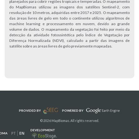
planejados para cobrir regiões tropicais e temperadas. O mapeamento
do MapBiomas utilizou as imagens dos satélites Sentinel-2, com
resolução de 10 metros, adquiridas entre 2017 e 2025. O mapeamento
das áreas livres de gelo em todo o continente utilizou algoritmos de
machine learning e processamento em nuvem, devido ao grande
volume de dados. O mapeamento da vegetação foi feito por meio da
detecção da atividade fotossintética pelo Índice de Vegetação por
Diferença Normalizada (NDVI), calculado a partir das imagens de
satélite sobre as áreas livres de gelo previamente mapeadas.
PROVIDED BY
POWERED BY
© 2026 MapBiomas. All rights reserved.
DEVELOPMENT
PT
EN
IOMA