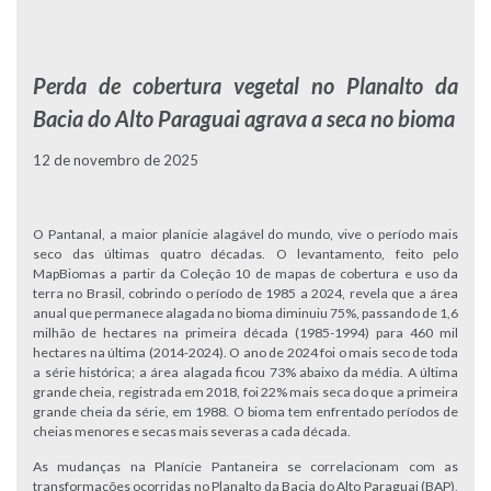
Perda de cobertura vegetal no Planalto da
Bacia do Alto Paraguai agrava a seca no bioma
12 de novembro de 2025
O Pantanal, a maior planície alagável do mundo, vive o período mais
seco das últimas quatro décadas. O levantamento, feito pelo
MapBiomas a partir da Coleção 10 de mapas de cobertura e uso da
terra no Brasil, cobrindo o período de 1985 a 2024, revela que a área
anual que permanece alagada no bioma diminuiu 75%, passando de 1,6
milhão de hectares na primeira década (1985-1994) para 460 mil
hectares na última (2014-2024). O ano de 2024 foi o mais seco de toda
a série histórica; a área alagada ficou 73% abaixo da média. A última
grande cheia, registrada em 2018, foi 22% mais seca do que a primeira
grande cheia da série, em 1988. O bioma tem enfrentado períodos de
cheias menores e secas mais severas a cada década.
As mudanças na Planície Pantaneira se correlacionam com as
transformações ocorridas no Planalto da Bacia do Alto Paraguai (BAP),