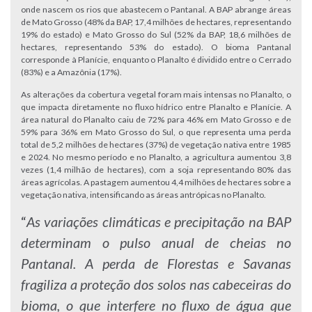
onde nascem os rios que abastecem o Pantanal. A BAP abrange áreas
de Mato Grosso (48% da BAP, 17,4 milhões de hectares, representando
19% do estado) e Mato Grosso do Sul (52% da BAP, 18,6 milhões de
hectares, representando 53% do estado). O bioma Pantanal
corresponde à Planície, enquanto o Planalto é dividido entre o Cerrado
(83%) e a Amazônia (17%).
As alterações da cobertura vegetal foram mais intensas no Planalto, o
que impacta diretamente no fluxo hídrico entre Planalto e Planície. A
área natural do Planalto caiu de 72% para 46% em Mato Grosso e de
59% para 36% em Mato Grosso do Sul, o que representa uma perda
total de 5,2 milhões de hectares (37%) de vegetação nativa entre 1985
e 2024. No mesmo período e no Planalto, a agricultura aumentou 3,8
vezes (1,4 milhão de hectares), com a soja representando 80% das
áreas agrícolas. A pastagem aumentou 4,4 milhões de hectares sobre a
vegetação nativa, intensificando as áreas antrópicas no Planalto.
“
As variações climáticas e precipitação na BAP
determinam o pulso anual de cheias no
Pantanal. A perda de Florestas e Savanas
fragiliza a proteção dos solos nas cabeceiras do
bioma, o que interfere no fluxo de água que