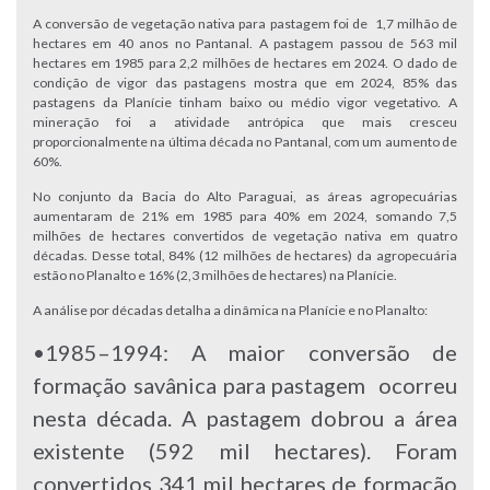
A conversão de vegetação nativa para pastagem foi de 1,7 milhão de
hectares em 40 anos no Pantanal. A pastagem passou de 563 mil
hectares em 1985 para 2,2 milhões de hectares em 2024. O dado de
condição de vigor das pastagens mostra que em 2024, 85% das
pastagens da Planície tinham baixo ou médio vigor vegetativo. A
mineração foi a atividade antrópica que mais cresceu
proporcionalmente na última década no Pantanal, com um aumento de
60%.
No conjunto da Bacia do Alto Paraguai, as áreas agropecuárias
aumentaram de 21% em 1985 para 40% em 2024, somando 7,5
milhões de hectares convertidos de vegetação nativa em quatro
décadas. Desse total, 84% (12 milhões de hectares) da agropecuária
estão no Planalto e 16% (2,3 milhões de hectares) na Planície.
A análise por décadas detalha a dinâmica na Planície e no Planalto:
•1985–1994: A maior conversão de
formação savânica para pastagem ocorreu
nesta década. A pastagem dobrou a área
existente (592 mil hectares). Foram
convertidos 341 mil hectares de formação