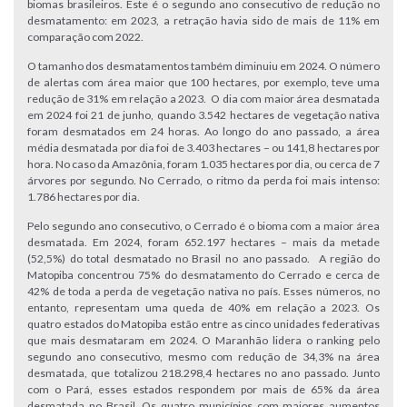
biomas brasileiros. Este é o segundo ano consecutivo de redução no
desmatamento: em 2023, a retração havia sido de mais de 11% em
comparação com 2022.
O tamanho dos desmatamentos também diminuiu em 2024. O número
de alertas com área maior que 100 hectares, por exemplo, teve uma
redução de 31% em relação a 2023. O dia com maior área desmatada
em 2024 foi 21 de junho, quando 3.542 hectares de vegetação nativa
foram desmatados em 24 horas. Ao longo do ano passado, a área
média desmatada por dia foi de 3.403 hectares – ou 141,8 hectares por
hora. No caso da Amazônia, foram 1.035 hectares por dia, ou cerca de 7
árvores por segundo. No Cerrado, o ritmo da perda foi mais intenso:
1.786 hectares por dia.
Pelo segundo ano consecutivo, o Cerrado é o bioma com a maior área
desmatada. Em 2024, foram 652.197 hectares – mais da metade
(52,5%) do total desmatado no Brasil no ano passado. A região do
Matopiba concentrou 75% do desmatamento do Cerrado e cerca de
42% de toda a perda de vegetação nativa no país. Esses números, no
entanto, representam uma queda de 40% em relação a 2023. Os
quatro estados do Matopiba estão entre as cinco unidades federativas
que mais desmataram em 2024. O Maranhão lidera o ranking pelo
segundo ano consecutivo, mesmo com redução de 34,3% na área
desmatada, que totalizou 218.298,4 hectares no ano passado. Junto
com o Pará, esses estados respondem por mais de 65% da área
desmatada no Brasil. Os quatro municípios com maiores aumentos