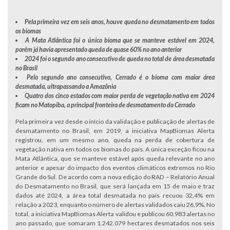
Pela primeira vez em seis anos, houve queda no desmatamento em todos
os biomas
A Mata Atlântica foi o único bioma que se manteve estável em 2024,
porém já havia apresentado queda de quase 60% no ano anterior
2024 foi o segundo ano consecutivo de queda no total de área desmatada
no Brasil
Pelo segundo ano consecutivo, Cerrado é o bioma com maior área
desmatada, ultrapassando a Amazônia
Quatro dos cinco estados com maior perda de vegetação nativa em 2024
ficam no Matopiba, a principal fronteira de desmatamento do Cerrado
Pela primeira vez desde o início da validação e publicação de alertas de
desmatamento no Brasil, em 2019, a iniciativa MapBiomas Alerta
registrou, em um mesmo ano, queda na perda de cobertura de
vegetação nativa em todos os biomas do país. A única exceção ficou na
Mata Atlântica, que se manteve estável após queda relevante no ano
anterior e apesar do impacto dos eventos climáticos extremos no Rio
Grande do Sul. De acordo com a nova edição do RAD – Relatório Anual
do Desmatamento no Brasil, que será lançada em 15 de maio e traz
dados até 2024, a área total desmatada no país recuou 32,4% em
relação a 2023, enquanto o número de alertas validados caiu 26,9%. No
total, a iniciativa MapBiomas Alerta validou e publicou 60.983 alertas no
ano passado, que somaram 1.242.079 hectares desmatados nos seis