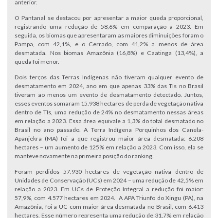
anterior.
O Pantanal se destacou por apresentar a maior queda proporcional,
registrando uma redução de 58,6% em comparação a 2023. Em
seguida, os biomas que apresentaram as maiores diminuições foram o
Pampa, com 42,1%, e o Cerrado, com 41,2% a menos de área
desmatada. Nos biomas Amazônia (16,8%) e Caatinga (13,4%), a
queda foi menor.
Dois terços das Terras Indígenas não tiveram qualquer evento de
desmatamento em 2024, ano em que apenas 33% das TIs no Brasil
tiveram ao menos um evento de desmatamento detectado. Juntos,
esses eventos somaram 15.938 hectares de perda de vegetação nativa
dentro de TIs, uma redução de 24% no desmatamento nessas áreas
em relação a 2023. Essa área equivale a 1,3% do total desmatado no
Brasil no ano passado. A Terra Indígena Porquinhos dos Canela-
Apãnjekra (MA) foi a que registrou maior área desmatada: 6.208
hectares – um aumento de 125% em relação a 2023. Com isso, ela se
manteve novamente na primeira posição do ranking.
Foram perdidos 57.930 hectares de vegetação nativa dentro de
Unidades de Conservação (UCs) em 2024 – uma redução de 42,5% em
relação a 2023. Em UCs de Proteção Integral a redução foi maior:
57,9%, com 4.577 hectares em 2024. A APA Triunfo do Xingu (PA), na
Amazônia, foi a UC com maior área desmatada no Brasil, com 6.413
hectares. Esse número representa uma redução de 31,7% em relação