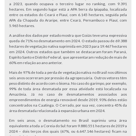
a 2023, quando ocupava o terceiro lugar no ranking, com 9.391
hectares. Em segundo lugar está a APA Serra da Ipiapaba, localizada
entre os estados do Ceará e Piauí, com 6.145 hectares, seguida pela
APA da Chapada do Araripe, entre Ceará, Pernambuco e Piauí, com
5.965 hectares.
A análise dos dados por estado mostra que Goiás teve uma expressiva
queda de 71% no desmatamento em 2024. O estado passou de 69.388
hectares de vegetação nativa suprimida em 2023 para 19.467 hectares
em 2024. Outros estados que também se destacaram foram Paraná,
Espírito Santo e Distrito Federal, que apresentaram redução de mais de
60% em relação ao ano anterior.
Mais de 97% de toda a perda de vegetação nativa no Brasil nos últimos
seis anos ocorreram por pressão da agropecuária. Outros vetores têm
peso distinto de acordo com o bioma. No caso do garimpo, por exemplo,
99% de toda área desmatada por essa atividade está localizada na
Amazônia. Já no caso de desmatamentos associados aos
empreendimentos de energia renovável desde 2019, 93% deles estão
concentrados na Caatinga. O Cerrado, por sua vez, concentra 45% da
área desmatada relacionada à expansão urbana em 2024.
Em seis anos, o desmatamento no Brasil suprimiu uma área
equivalente a toda a Coreia do Sul: foram 9.880.551 hectares de 2019 a
2024 – dois terços dos quais (67%, ou 6.647.146 hectares) ficam na