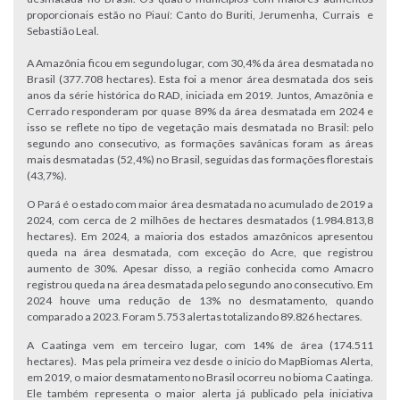
proporcionais estão no Piauí: Canto do Buriti, Jerumenha, Currais e
Sebastião Leal.
A Amazônia ficou em segundo lugar, com 30,4% da área desmatada no
Brasil (377.708 hectares). Esta foi a menor área desmatada dos seis
anos da série histórica do RAD, iniciada em 2019. Juntos, Amazônia e
Cerrado responderam por quase 89% da área desmatada em 2024 e
isso se reflete no tipo de vegetação mais desmatada no Brasil: pelo
segundo ano consecutivo, as formações savânicas foram as áreas
mais desmatadas (52,4%) no Brasil, seguidas das formações florestais
(43,7%).
O Pará é o estado com maior área desmatada no acumulado de 2019 a
2024, com cerca de 2 milhões de hectares desmatados (1.984.813,8
hectares). Em 2024, a maioria dos estados amazônicos apresentou
queda na área desmatada, com exceção do Acre, que registrou
aumento de 30%. Apesar disso, a região conhecida como Amacro
registrou queda na área desmatada pelo segundo ano consecutivo. Em
2024 houve uma redução de 13% no desmatamento, quando
comparado a 2023. Foram 5.753 alertas totalizando 89.826 hectares.
A Caatinga vem em terceiro lugar, com 14% de área (174.511
hectares). Mas pela primeira vez desde o início do MapBiomas Alerta,
em 2019, o maior desmatamento no Brasil ocorreu no bioma Caatinga.
Ele também representa o maior alerta já publicado pela iniciativa