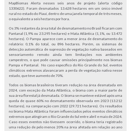
MapBiomas Alerta nesses seis anos de projeto (alerta código
1330622). Foram desmatados 13.628 hectares em um único imóvel
rural no estado do Piauí, dentro de uma janela temporal de três meses,
o equivalente a seis hectares por hora.
Os 3% restantes da área total de desmatamento no Brasil ficaram com
Pantanal (1,9% ou 23.295 hectares) e Mata Atlântica (1,1%, ou 13.472
hectares). O Pampa aparece com a menor área de desmatamento do
relatório: 0,1% do total, ou 896 hectares. Porém, os sistemas de
detecção automática de supressão de vegetação nativa baseados em
sensoriamento remoto ainda tem limitações nos ambientes
campestres, o que pode causar omissões principalmente nos biomas
Pampa e Pantanal. No caso específico do Rio Grande do Sul, eventos
climáticos extremos alavancaram a perda de vegetação nativa nesse
estado, que teve aumento de 70%.
Todos os biomas brasileiros tiveram redução na área desmatada em
2024, com exceção da Mata Atlântica, o bioma com a maior parte de
sua área florestal já desmatada. O bioma se manteve estável após uma
queda de quase 60% no desmatamento observada em 2023 (13.212
hectares), na comparação com 2022 (29.721 hectares). Os resultados
no bioma Mata Atlântica foram influenciados pelos eventos climáticos
extremos que atingiram o Rio Grande do Sul entre abril e maio de 2024.
Caso esses eventos não tivessem ocorrido, o bioma teria registrado
uma redução de pelo menos 20% na área afetada em relação ao ano