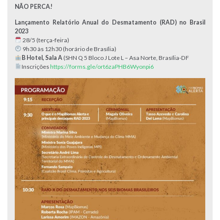
NÃO PERCA!
Lançamento Relatório Anual do Desmatamento (RAD) no Brasil
2023
28/5 (terça-feira)
9h30 às 12h30 (horário de Brasília)
B Hotel, Sala A
(SHN Q 5 Bloco J Lote L – Asa Norte, Brasília-DF
Inscrições
https://forms.gle/ort6zaPHB6Wyonpi6