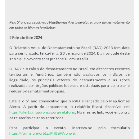
Pelo 5º ano consecutivo, o MapBiomas Alerta divulga o raio-x do desmatamento
em todos os biomas brasileiros
29 de abril de 2024
O Relatório Anual do Desmatamento no Brasil (RAD) 2023 tem data
para ser lançado: terça-feira, 28 de maio, de 2024. E a novidade deste
ano é que o evento será presencial, em Brasilia.
O RAD é o raio-x do desmatamento no Brasil em diferentes recortes
territoriais e fundiários, também são avaliados os indícios de
ilegalidade, os principais vetores do desmatamento e as ações
realizadas por órgãos públicos federais e estaduais para controlar e
reduzir o desmatamento no país.
Este é o 5º ano consecutivo que o RAD é lançado pelo MapBiomas
Alerta. A partir do lançamento, o relatório ficará disponível em
https://alerta.mapbiomas.org/relatorio
. No mesmo link, você encontra
os relatórios de anos anteriores.
Para participar o evento, inscreva-se pelo formulário
https://forms.gle/ort6zaPHB6Wyonpi6
.