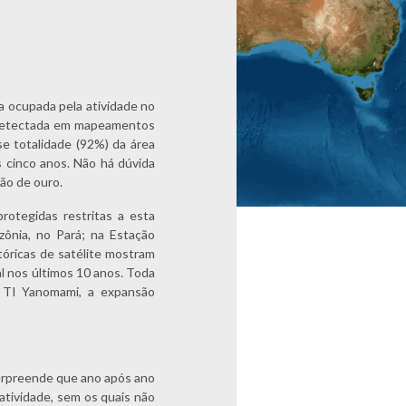
 ocupada pela atividade no
á detectada em mapeamentos
e totalidade (92%) da área
 cinco anos. Não há dúvida
ção de ouro.
otegidas restritas a esta
zônia, no Pará; na Estação
óricas de satélite mostram
l nos últimos 10 anos. Toda
a TI Yanomami, a expansão
Surpreende que ano após ano
atividade, sem os quais não