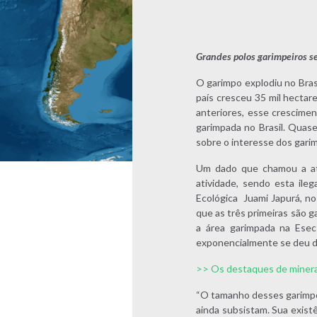
Grandes polos garimpeiros s
O garimpo explodiu no Bra
país cresceu 35 mil hecta
anteriores, esse crescime
garimpada no Brasil. Quas
sobre o interesse dos gari
Um dado que chamou a ate
atividade, sendo esta ile
Ecológica Juami Japurá, n
que as três primeiras são 
a área garimpada na Esec
exponencialmente se deu d
>> Os destaques de minera
“O tamanho desses garimpos
ainda subsistam. Sua exist