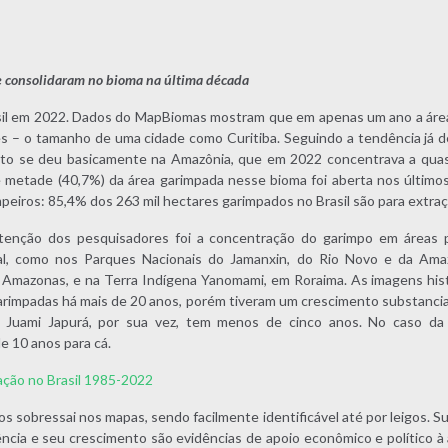
e consolidaram no bioma na última década
sil em 2022. Dados do MapBiomas mostram que em apenas um ano a área
res – o tamanho de uma cidade como Curitiba. Seguindo a tendência j
nto se deu basicamente na Amazônia, que em 2022 concentrava a quas
e metade (40,7%) da área garimpada nesse bioma foi aberta nos últimos
mpeiros: 85,4% dos 263 mil hectares garimpados no Brasil são para extra
nção dos pesquisadores foi a concentração do garimpo em áreas pr
gal, como nos Parques Nacionais do Jamanxin, do Rio Novo e da Ama
o Amazonas, e na Terra Indígena Yanomami, em Roraima. As imagens hist
garimpadas há mais de 20 anos, porém tiveram um crescimento substancia
 Juami Japurá, por sua vez, tem menos de cinco anos. No caso d
e 10 anos para cá.
ção no Brasil 1985-2022
 sobressai nos mapas, sendo facilmente identificável até por leigos. 
ência e seu crescimento são evidências de apoio econômico e político à 