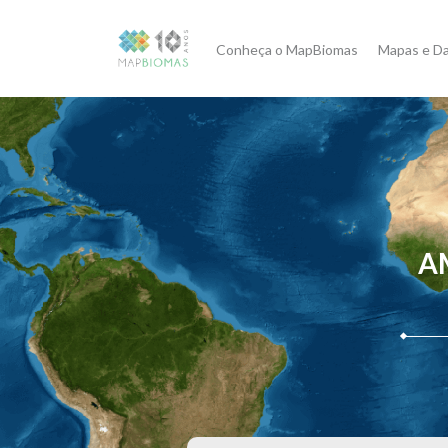
Conheça o MapBiomas
Mapas e D
A