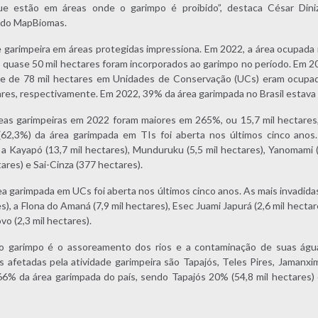
ue estão em áreas onde o garimpo é proibido”, destaca César Dini
 do MapBiomas.
 garimpeira em áreas protegidas impressiona. Em 2022, a área ocupada 
: quase 50 mil hectares foram incorporados ao garimpo no período. Em 20
 e de 78 mil hectares em Unidades de Conservação (UCs) eram ocupa
ctares, respectivamente. Em 2022, 39% da área garimpada no Brasil estav
reas garimpeiras em 2022 foram maiores em 265%, ou 15,7 mil hectare
62,3%) da área garimpada em TIs foi aberta nos últimos cinco anos
 a Kayapó (13,7 mil hectares), Munduruku (5,5 mil hectares), Yanomami (
tares) e Sai-Cinza (377 hectares).
 garimpada em UCs foi aberta nos últimos cinco anos. As mais invadida
s), a Flona do Amaná (7,9 mil hectares), Esec Juami Japurá (2,6 mil hectare
vo (2,3 mil hectares).
 garimpo é o assoreamento dos rios e a contaminação de suas água
 afetadas pela atividade garimpeira são Tapajós, Teles Pires, Jamanx
6% da área garimpada do país, sendo Tapajós 20% (54,8 mil hectares) 