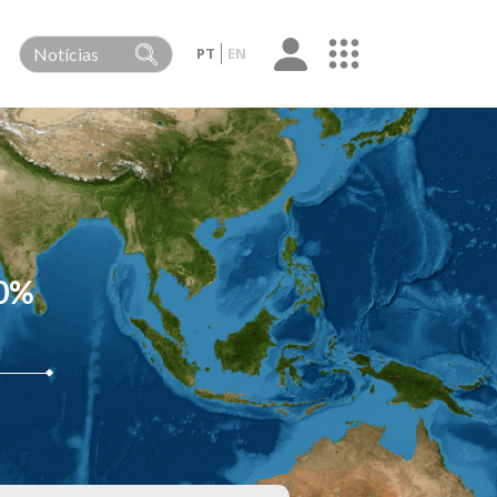
PT
EN
0%