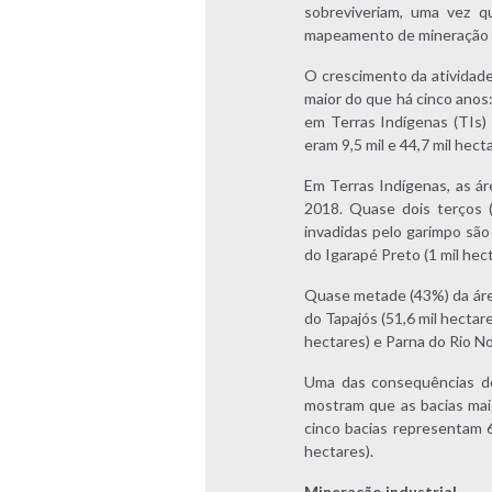
sobreviveriam, uma vez q
mapeamento de mineração
O crescimento da atividade
maior do que há cinco anos
em Terras Indígenas (TIs)
eram 9,5 mil e 44,7 mil he
Em Terras Indígenas, as á
2018. Quase dois terços (
invadidas pelo garimpo são
do Igarapé Preto (1 mil hec
Quase metade (43%) da área
do Tapajós (51,6 mil hectare
hectares) e Parna do Rio No
Uma das consequências do
mostram que as bacias mais
cinco bacias representam 6
hectares).
Mineração industrial