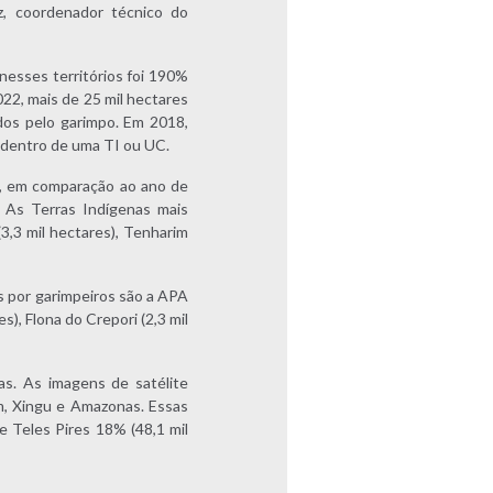
z, coordenador técnico do
nesses territórios foi 190%
22, mais de 25 mil hectares
dos pelo garimpo. Em 2018,
a dentro de uma TI ou UC.
s, em comparação ao ano de
. As Terras Indígenas mais
3,3 mil hectares), Tenharim
s por garimpeiros são a APA
s), Flona do Crepori (2,3 mil
s. As imagens de satélite
im, Xingu e Amazonas. Essas
e Teles Pires 18% (48,1 mil