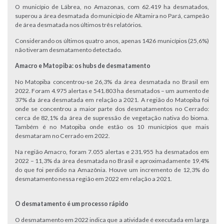
O município de Lábrea, no Amazonas, com 62.419 ha desmatados,
superou a área desmatada do município de Altamira no Pará, campeão
de área desmatada nos últimos três relatórios.
Considerando os últimos quatro anos, apenas 1426 municípios (25,6%)
não tiveram desmatamento detectado.
Amacro e Matopiba: os hubs de desmatamento
No Matopiba concentrou-se 26,3% da área desmatada no Brasil em
2022. Foram 4.975 alertas e 541.803 ha desmatados – um aumento de
37% da área desmatada em relação a 2021. A região do Matopiba foi
onde se concentrou a maior parte dos desmatamentos no Cerrado:
cerca de 82,1% da área de supressão de vegetação nativa do bioma.
Também é no Matopiba onde estão os 10 municípios que mais
desmataram no Cerrado em 2022.
Na região Amacro, foram 7.055 alertas e 231.955 ha desmatados em
2022 – 11,3% da área desmatada no Brasil e aproximadamente 19,4%
do que foi perdido na Amazônia. Houve um incremento de 12,3% do
desmatamento nessa região em 2022 em relação a 2021.
O desmatamento é um processo rápido
O desmatamento em 2022 indica que a atividade é executada em larga