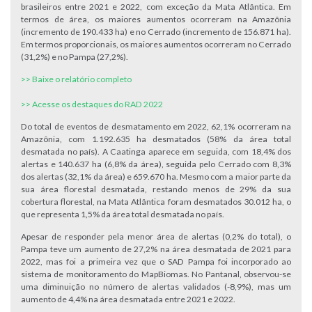
brasileiros entre 2021 e 2022, com exceção da Mata Atlântica. Em
termos de área, os maiores aumentos ocorreram na Amazônia
(incremento de 190.433 ha) e no Cerrado (incremento de 156.871 ha).
Em termos proporcionais, os maiores aumentos ocorreram no Cerrado
(31,2%) e no Pampa (27,2%).
>> Baixe o relatório completo
>> Acesse os destaques do RAD 2022
Do total de eventos de desmatamento em 2022, 62,1% ocorreram na
Amazônia, com 1.192.635 ha desmatados (58% da área total
desmatada no país). A Caatinga aparece em seguida, com 18,4% dos
alertas e 140.637 ha (6,8% da área), seguida pelo Cerrado com 8,3%
dos alertas (32,1% da área) e 659.670 ha. Mesmo com a maior parte da
sua área florestal desmatada, restando menos de 29% da sua
cobertura florestal, na Mata Atlântica foram desmatados 30.012 ha, o
que representa 1,5% da área total desmatada no país.
Apesar de responder pela menor área de alertas (0,2% do total), o
Pampa teve um aumento de 27,2% na área desmatada de 2021 para
2022, mas foi a primeira vez que o SAD Pampa foi incorporado ao
sistema de monitoramento do MapBiomas. No Pantanal, observou-se
uma diminuição no número de alertas validados (-8,9%), mas um
aumento de 4,4% na área desmatada entre 2021 e 2022.