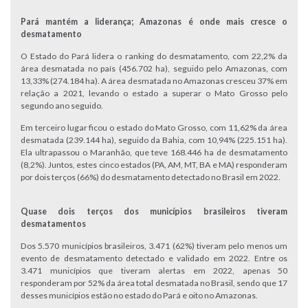
Pará mantém a liderança; Amazonas é onde mais cresce o
desmatamento
O Estado do Pará lidera o ranking do desmatamento, com 22,2% da
área desmatada no país (456.702 ha), seguido pelo Amazonas, com
13,33% (274.184 ha). A área desmatada no Amazonas cresceu 37% em
relação a 2021, levando o estado a superar o Mato Grosso pelo
segundo ano seguido.
Em terceiro lugar ficou o estado do Mato Grosso, com 11,62% da área
desmatada (239.144 ha), seguido da Bahia, com 10,94% (225.151 ha).
Ela ultrapassou o Maranhão, que teve 168.446 ha de desmatamento
(8,2%). Juntos, estes cinco estados (PA, AM, MT, BA e MA) responderam
por dois terços (66%) do desmatamento detectado no Brasil em 2022.
Quase dois terços dos municípios brasileiros tiveram
desmatamentos
Dos 5.570 municípios brasileiros, 3.471 (62%) tiveram pelo menos um
evento de desmatamento detectado e validado em 2022. Entre os
3.471 municípios que tiveram alertas em 2022, apenas 50
responderam por 52% da área total desmatada no Brasil, sendo que 17
desses municípios estão no estado do Pará e oito no Amazonas.