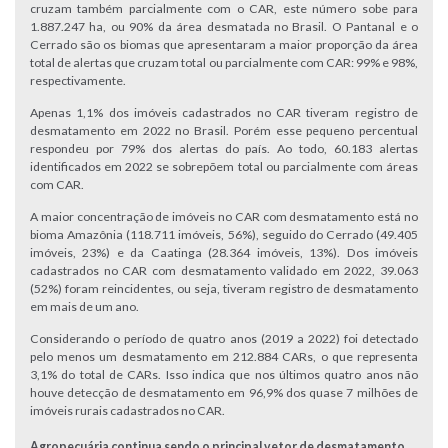
cruzam também parcialmente com o CAR, este número sobe para
1.887.247 ha, ou 90% da área desmatada no Brasil. O Pantanal e o
Cerrado são os biomas que apresentaram a maior proporção da área
total de alertas que cruzam total ou parcialmente com CAR: 99% e 98%,
respectivamente.
Apenas 1,1% dos imóveis cadastrados no CAR tiveram registro de
desmatamento em 2022 no Brasil. Porém esse pequeno percentual
respondeu por 79% dos alertas do país. Ao todo, 60.183 alertas
identificados em 2022 se sobrepõem total ou parcialmente com áreas
com CAR.
A maior concentração de imóveis no CAR com desmatamento está no
bioma Amazônia (118.711 imóveis, 56%), seguido do Cerrado (49.405
imóveis, 23%) e da Caatinga (28.364 imóveis, 13%). Dos imóveis
cadastrados no CAR com desmatamento validado em 2022, 39.063
(52%) foram reincidentes, ou seja, tiveram registro de desmatamento
em mais de um ano.
Considerando o período de quatro anos (2019 a 2022) foi detectado
pelo menos um desmatamento em 212.884 CARs, o que representa
3,1% do total de CARs. Isso indica que nos últimos quatro anos não
houve detecção de desmatamento em 96,9% dos quase 7 milhões de
imóveis rurais cadastrados no CAR.
Agropecuária continua sendo o principal vetor de desmatamento