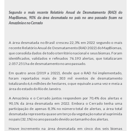
Segundo o mais recente Relatório Anual de Desmatamento (RAD) do
MapBiomas, 90% da área desmatada no país no ano passado ficam na
Amazônia e no Cerrado
A área desmatada no Brasil cresceu 22,3% em 2022 segundo o mais
recente Relatório Anual de Desmatamento (RAD 2022) do MapBiomas,
que consolida dados de todo o território nacional e seus biomas. Foram
identificados, validados e refinados 76.193 alertas, que totalizaram
2.057.251 ha de desmatamento no ano passado.
Em quatro anos (2019 a 2022), desde que o RAD foi implementado,
foram reportados mais de 303 mil eventos de desmatamento
totalizando 6,6 milhões de hectares, o que equivale a uma vez e meia a
área do estado do Rio de Janeiro.
A Amazônia e o Cerrado juntos respondem por 70,4% dos alertas e
90,1% da área desmatada em 2022. Embora o Cerrado tenha uma
participação de apenas 8,3% no número total de alertas, a área total
desmatada representa quase um terço da vegetação natural suprimida
no país (32,1%) no ano passado devido ao tamanho dos alertas.
Houve incremento na área desmatada em cinco dos seis biomas