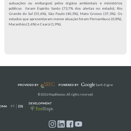
autuações ou embargos) pelos órgãos ambientais e ministérios
públicos foram Espírito Santo (73,7% dos alertas no estado), Rio
Grande do Sul (55,6%), São Paulo (40,3%), Mato Grosso (37,3%). Os
estados que apresentaram menor atuação foram Pernambuco (0,8%),
Maranhão (1,6%) e Ceará (1,9%).
PROVIDED BY
POWERED BY
© 2026 MapBiomas. All rights reserved.
DEVELOPMENT
PT
EN
IOMA