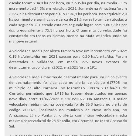
escala: foram 234,8 ha por hora, ou 5.636 ha por dia, na média – um
incremento de 24,3% em relação a 2021. Somente na Amazônia foram
3.267,5 ha desmatados por dia, ou 136,1 ha por hora. Isso equivale 2,3
ha por minuto e significa que cerca de 21 árvores foram derrubadas a
cada segundo. O Cerrado está em segundo lugar, com 1.807,3 ha por
dia, o equivalente a 75,3 ha por hora. O aumento da velocidade foi
constatado em todos os biomas, menos na Mata Atlântica, onde se
manteve estável.
A velocidade média por alerta também teve um incremento em 2022:
0,18 ha/alerta/dia em 2021 passou para 0,20 ha/alerta/dia. Foram
detectados e validados, em média, 239 novos eventos de
desmatamento por dia em 2022; em 2021 foram 191.
A velocidade média máxima de desmatamento para um único evento
de desmatamento foi alcançada no alerta de código 617708, no
município de Alto Parnaíba, no Maranhão. Foram 239 ha/dia de
Cerrado, permitindo que 1.913 ha fossem desmatados em apenas
nove dias, entre 11/06/2022 e 19/06/2022. Na Amazônia, a maior
velocidade média máxima observada foi de 36,3 ha/dia no alerta de
código 600321, localizado no município de Novo Aripuanã, no
Amazonas. Já no Pantanal, o alerta com maior velocidade média
máxima observada foi de 25,5 ha/dia, em Corumbá, no Mato Grosso do
Sul.
A velocidade pode ser ligada ao alto investimento na atividade: