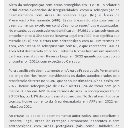
Além da sobreposição com áreas protegidas em TI e UC, o relatório
inclui outras evidências de irregularidades, como a sobreposição de
desmatamento com Áreas de Reserva Legal (RL) e Áreas de
Preservação Permanente (APP). Essas áreas não são passíveis de
desmatamento, exceto em condições muito específicas e autorizadas.
No entanto, os pesquisadores identificaram 39.661 alertas sobrepostos
em pelo menos 0,3 ha sobre a Reserva Legal em 2022. Isso significa que
metade (52%) dos alertas tem sobreposição com RL. Em termos de
área, 699.189 ha se sobrepuseram com RL, o que representa 34% da
área total desmatada em 2022. Todos os biomas tiveram um aumento
de área desmatada em Reserva Legal em 2022 quando comparado ao
ano anterior (2021), com exceção do Cerrado.
Para a análise de desmatamento em Área de Preservação Permanente
ao longo dos rios foram considerados os dados autodeclarados pelo
proprietário de terra no SICAR, que são subestimados. Ainda assim, em
2022, houve sobreposição de 6.867 alertas (9% do total) com pelo
menos 0,3 ha em APP. Já em termos de área, a sobreposição foi de
23.839 ha, ou 1,1% do total desmatado no país. No Brasil e em todos os
biomas, houve aumento da área desmatada em APPs em 2022 em
relação a 2021.
Ao cruzar os dados de desmatamento autorizados, que respeitam a
Reserva Legal, Áreas de Proteção Permanente, nascentes e sem
sobreposições com áreas protegidas (tais como Unidades de