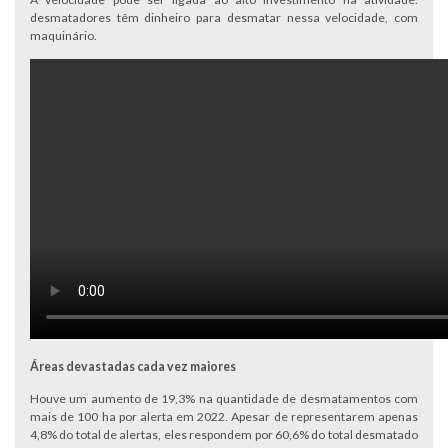
desmatadores têm dinheiro para desmatar nessa velocidade, com
maquinário.
Áreas devastadas cada vez maiores
Houve um aumento de 19,3% na quantidade de desmatamentos com
mais de 100 ha por alerta em 2022. Apesar de representarem apenas
4,8% do total de alertas, eles respondem por 60,6% do total desmatado