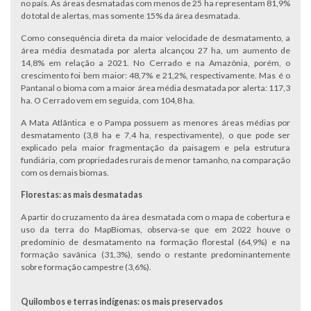
no país. As áreas desmatadas com menos de 25 ha representam 81,9%
do total de alertas, mas somente 15% da área desmatada.
Como consequência direta da maior velocidade de desmatamento, a
área média desmatada por alerta alcançou 27 ha, um aumento de
14,8% em relação a 2021. No Cerrado e na Amazônia, porém, o
crescimento foi bem maior: 48,7% e 21,2%, respectivamente. Mas é o
Pantanal o bioma com a maior área média desmatada por alerta: 117,3
ha. O Cerrado vem em seguida, com 104,8 ha.
A Mata Atlântica e o Pampa possuem as menores áreas médias por
desmatamento (3,8 ha e 7,4 ha, respectivamente), o que pode ser
explicado pela maior fragmentação da paisagem e pela estrutura
fundiária, com propriedades rurais de menor tamanho, na comparação
com os demais biomas.
Florestas: as mais desmatadas
A partir do cruzamento da área desmatada com o mapa de cobertura e
uso da terra do MapBiomas, observa-se que em 2022 houve o
predomínio de desmatamento na formação florestal (64,9%) e na
formação savânica (31,3%), sendo o restante predominantemente
sobre formação campestre (3,6%).
Quilombos e terras indígenas: os mais preservados