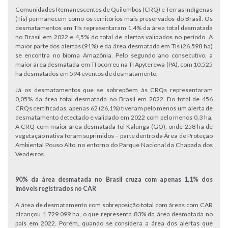
Comunidades Remanescentes de Quilombos (CRQ) e Terras Indígenas
(Tis) permanecem como os territórios mais preservados do Brasil. Os
desmatamentos em TIs representaram 1,4% da área total desmatada
no Brasil em 2022 e 4,5% do total de alertas validados no período. A
maior parte dos alertas (91%) e da área desmatada em TIs (26.598 ha)
se encontra no bioma Amazônia. Pelo segundo ano consecutivo, a
maior área desmatada em TI ocorreu na TI Apyterewa (PA), com 10.525
ha desmatados em 594 eventos de desmatamento.
Já os desmatamentos que se sobrepõem às CRQs representaram
0,05% da área total desmatada no Brasil em 2022. Do total de 456
CRQs certificadas, apenas 62 (26,1%) tiveram pelo menos um alerta de
desmatamento detectado e validado em 2022 com pelo menos 0,3 ha.
A CRQ com maior área desmatada foi Kalunga (GO), onde 258 ha de
vegetação nativa foram suprimidos – parte dentro da Área de Proteção
Ambiental Pouso Alto, no entorno do Parque Nacional da Chapada dos
Veadeiros.
90% da área desmatada no Brasil cruza com apenas 1,1% dos
imóveis registrados no CAR
A área de desmatamento com sobreposição total com áreas com CAR
alcançou 1.729.099 ha, o que representa 83% da área desmatada no
país em 2022. Porém, quando se considera a área dos alertas que