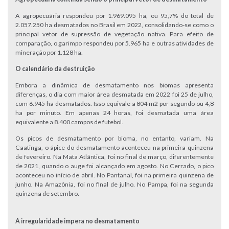
A agropecuária respondeu por 1.969.095 ha, ou 95,7% do total de
2.057.250 ha desmatados no Brasil em 2022, consolidando-se como o
principal vetor de supressão de vegetação nativa. Para efeito de
comparação, o garimpo respondeu por 5.965 ha e outras atividades de
mineração por 1.128 ha.
O calendário da destruição
Embora a dinâmica de desmatamento nos biomas apresenta
diferenças, o dia com maior área desmatada em 2022 foi 25 de julho,
com 6.945 ha desmatados. Isso equivale a 804 m2 por segundo ou 4,8
ha por minuto. Em apenas 24 horas, foi desmatada uma área
equivalente a 8.400 campos de futebol.
Os picos de desmatamento por bioma, no entanto, variam. Na
Caatinga, o ápice do desmatamento aconteceu na primeira quinzena
de fevereiro. Na Mata Atlântica, foi no final de março, diferentemente
de 2021, quando o auge foi alcançado em agosto. No Cerrado, o pico
aconteceu no início de abril. No Pantanal, foi na primeira quinzena de
junho. Na Amazônia, foi no final de julho. No Pampa, foi na segunda
quinzena de setembro.
A irregularidade impera no desmatamento