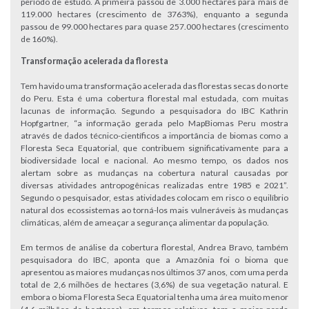
período de estudo. A primeira passou de 3.000 hectares para mais de
119.000 hectares (crescimento de 3763%), enquanto a segunda
passou de 99.000 hectares para quase 257.000 hectares (crescimento
de 160%).
Transformação acelerada da floresta
Tem havido uma transformação acelerada das florestas secas do norte
do Peru. Esta é uma cobertura florestal mal estudada, com muitas
lacunas de informação. Segundo a pesquisadora do IBC Kathrin
Hopfgartner, “a informação gerada pelo MapBiomas Peru mostra
através de dados técnico-científicos a importância de biomas como a
Floresta Seca Equatorial, que contribuem significativamente para a
biodiversidade local e nacional. Ao mesmo tempo, os dados nos
alertam sobre as mudanças na cobertura natural causadas por
diversas atividades antropogênicas realizadas entre 1985 e 2021”.
Segundo o pesquisador, estas atividades colocam em risco o equilíbrio
natural dos ecossistemas ao torná-los mais vulneráveis às mudanças
climáticas, além de ameaçar a segurança alimentar da população.
Em termos de análise da cobertura florestal, Andrea Bravo, também
pesquisadora do IBC, aponta que a Amazônia foi o bioma que
apresentou as maiores mudanças nos últimos 37 anos, com uma perda
total de 2,6 milhões de hectares (3,6%) de sua vegetação natural. E
embora o bioma Floresta Seca Equatorial tenha uma área muito menor