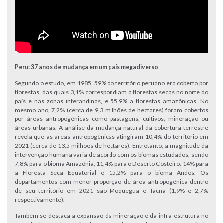
Peru: 37 anos de mudança em um país megadiverso
Segundo o estudo, em 1985, 59% do território peruano era coberto por
florestas, das quais 3,1% correspondiam a florestas secas no norte do
país e nas zonas interandinas, e 55,9% a florestas amazônicas. No
mesmo ano, 7,2% (cerca de 9,3 milhões de hectares) foram cobertos
por áreas antropogênicas como pastagens, cultivos, mineração ou
áreas urbanas. A análise da mudança natural da cobertura terrestre
revela que as áreas antropogênicas atingiram 10,4% do território em
2021 (cerca de 13,5 milhões de hectares). Entretanto, a magnitude da
intervenção humana varia de acordo com os biomas estudados, sendo
7,8% para o bioma Amazônia, 11,4% para o Deserto Costeiro, 14% para
a Floresta Seca Equatorial e 15,2% para o bioma Andes. Os
departamentos com menor proporção de área antropogênica dentro
de seu território em 2021 são Moquegua e Tacna (1,9% e 2,7%
respectivamente).
Também se destaca a expansão da mineração e da infra-estrutura no