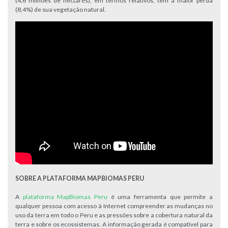
(4,6 milhões de hectares), em termos relativos, tem a maior perda
(8,4%) de sua vegetação natural.
SOBRE A PLATAFORMA MAPBIOMAS PERU
A
plataforma MapBiomas Peru
é uma ferramenta que permite a
qualquer pessoa com acesso à Internet compreender as mudanças no
uso da terra em todo o Peru e as pressões sobre a cobertura natural da
terra e sobre os ecossistemas. A informação gerada é compatível para