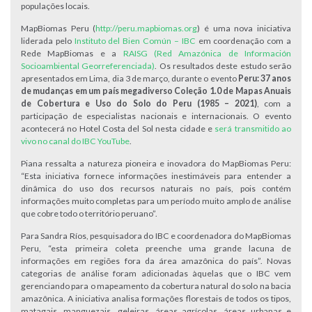
populações locais.
MapBiomas Peru (
http://peru.mapbiomas.org
) é uma nova iniciativa
liderada pelo
Instituto del Bien Común – IBC
em coordenação com a
Rede MapBiomas e a
RAISG (Red Amazónica de Información
Socioambiental Georreferenciada)
. Os resultados deste estudo serão
apresentados em Lima, dia 3 de março, durante o evento
Peru: 37 anos
de mudanças em um país megadiverso Coleção 1.0 de Mapas Anuais
de Cobertura e Uso do Solo do Peru (1985 – 2021)
, com a
participação de especialistas nacionais e internacionais. O evento
acontecerá no Hotel Costa del Sol nesta cidade e
será transmitido ao
vivo no canal do IBC YouTube
.
Piana ressalta a natureza pioneira e inovadora do MapBiomas Peru:
“Esta iniciativa fornece informações inestimáveis para entender a
dinâmica do uso dos recursos naturais no país, pois contém
informações muito completas para um período muito amplo de análise
que cobre todo o território peruano”.
Para Sandra Ríos, pesquisadora do IBC e coordenadora do MapBiomas
Peru, “esta primeira coleta preenche uma grande lacuna de
informações em regiões fora da área amazônica do país”. Novas
categorias de análise foram adicionadas àquelas que o IBC vem
gerenciando para o mapeamento da cobertura natural do solo na bacia
amazônica. A iniciativa analisa formações florestais de todos os tipos,
matagais, manguezais, geleiras, áreas agrícolas, áreas urbanas e