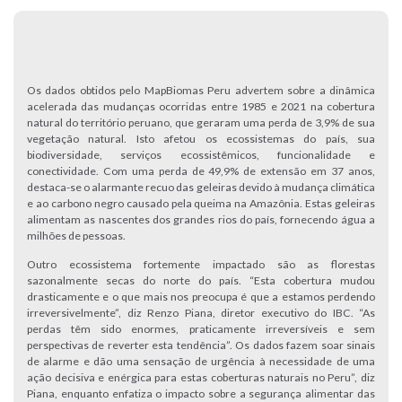
Os dados obtidos pelo MapBiomas Peru advertem sobre a dinâmica
acelerada das mudanças ocorridas entre 1985 e 2021 na cobertura
natural do território peruano, que geraram uma perda de 3,9% de sua
vegetação natural. Isto afetou os ecossistemas do país, sua
biodiversidade, serviços ecossistêmicos, funcionalidade e
conectividade. Com uma perda de 49,9% de extensão em 37 anos,
destaca-se o alarmante recuo das geleiras devido à mudança climática
e ao carbono negro causado pela queima na Amazônia. Estas geleiras
alimentam as nascentes dos grandes rios do país, fornecendo água a
milhões de pessoas.
Outro ecossistema fortemente impactado são as florestas
sazonalmente secas do norte do país. “Esta cobertura mudou
drasticamente e o que mais nos preocupa é que a estamos perdendo
irreversivelmente”, diz Renzo Piana, diretor executivo do IBC. “As
perdas têm sido enormes, praticamente irreversíveis e sem
perspectivas de reverter esta tendência”. Os dados fazem soar sinais
de alarme e dão uma sensação de urgência à necessidade de uma
ação decisiva e enérgica para estas coberturas naturais no Peru”, diz
Piana, enquanto enfatiza o impacto sobre a segurança alimentar das