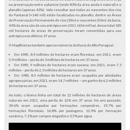
na preservação entre a planície (onde 83% da área ainda é natural) e o
planalto (apenas 43%). Vale ressaltar que todas as nascentes dos rios
do Pantanal (+140 mil) estão localizadas no planalto, dentre as Áreas
de Preservação Permanente de rios (30m) e nascentes (50m) da bacia,
43% da área são de uso antrópico em 2021 (656 mil ha), desse total 185
mil hectares de áreas de preservação foram convertidas para uso
antrópico nos últimos 37 anos.
O MapBiomas também apurou números da Bacia do Alto Paraguai:
Em 1985, 8,9 milhões de hectares eram florestas; em 2021, eram
5,9 milhões – perda de 3 milhões de hectares em 37 anos.
Em 1985, 9 milhões de hectares eram savana; em 2021, eram 7,3
milhões – perda de 2,3 milhões de hectares em 37 anos.
Em 1985, 8,5 milhões de hectares eram ocupados por atividades
agropecuárias; em 2021, eram 14,7 milhões – um ganho de 6,2 milhões
de hectares em 37 anos.
Ao todo, o bioma tinha um total de 12 milhões de hectares de áreas
naturais em 2021, uma perda de 12% em 37 anos. No ano passado,
39,6% eram ocupados por formações campestres, 19,7% por
formações florestais, 16,8% por pastagens, 12,9% por formação
savânica, 7,1% por campos alagados e 3,5% por água.