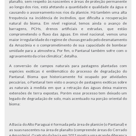
planalto, sem respeito às nascentes e áreas de proteção permanente
ao longo dos rios, está afetando a quantidade e qualidade da água e
causando o assoreamento nos rios da planície. Há também uma alta
frequência na incidência de incêndios, que dificulta a recuperação
natural do bioma. Em nível regional, temos ainda o avanço de
barragens, PCHs, drenos artificiais e estradas, que estão
comprometendo o fluxo das águas. Em nível nacional, vemos uma
maior irregularidade do regime de chuvas gerado pelo desmatamento
da Amazônia e o comprometimento de sua capacidade de bombear
umidade para a atmosfera. Por fim, o Pantanal também sofre com o
agravamento da crise climática”, detalha.
A conversão de campos naturais para pastagens plantadas com
espécies exóticas é emblemático do processo de degradação do
Pantanal. Bioma que historicamente foi ocupado por atividades
pecuárias, o Pantanal tem visto o avanço de pastagens exóticas sobre
as naturais à medida em que a retração das águas deixa maiores
extensões de terra expostas. Porém esse processo tem deixado um
legado de degradação de solo, mais acentuado na porção oriental do
bioma:
A Bacia do Alto Paraguai é formada pela área de planície (o Pantanal) e
as suas nascentes na área de planalto (compreende áreas do Cerrado
e Amazônia). O retrato da bacia em 2021 mostra uma grande diferença