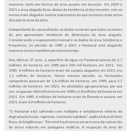
menores, tanto em termos de área quanto em duração. Em 2020 e
2021 a área alagada ficou abaixo da tendência já decrescente, com os
meses mais alagados menos expressivos do que os meses mais secos
dos outros anos da série.
Independente da sazonalidade, os dados mostram que todos os meses
do ano apresentam tendência de diminuição da área alagada.
Considerando o mapeamento mensal e os dados de área, tendência e
frequência, no período de 1985 a 2021 o Pantanal está alagando
menores áreas e também por menos tempo.
Nos últimos 37 anos, a superfície de água no Pantanal passou de 2,7
milhões de hectares em 1985 para 500 mil hectares em 2021. Em
1985, 4 milhões de hectares eram de campos alagados; em 2021, era
1,1 milhão de hectares. Nesse mesmo período, as formações
campestres passaram de 1,6 milhão de hectares, em 1985, para 5,7
milhões de hectares, em 2021. As atividades agropecuárias, por sua
vez, ocupavam 600 mil hectares em 1985 e 2,8 milhões de hectares em
2021. Em 1985, 6 milhões de hectares eram de floresta e savana; em
2021, eram 4,9 milhões de hectares.
“O Pantanal está sofrendo com múltiplos e simultâneos vetores de
degradação locais, regionais, nacionais e globais”, explica Eduardo Reis
Rosa, do MapBiomas. “Em nível local vemos um processo de conversão
de áreas naturais em pastagens exóticas. A ocupação da área do