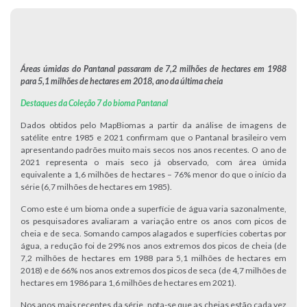
Áreas úmidas do Pantanal passaram de 7,2 milhões de hectares
em 1988
para 5,1 milhões de hectares em 2018, ano da última cheia
Destaques da Coleção 7 do bioma Pantanal
Dados obtidos pelo MapBiomas a partir da análise de imagens de
satélite entre 1985 e 2021 confirmam que o Pantanal brasileiro vem
apresentando padrões muito mais secos nos anos recentes. O ano de
2021 representa o mais seco já observado, com área úmida
equivalente a 1,6 milhões de hectares – 76% menor do que o início da
série (6,7 milhões de hectares em 1985).
Como este é um bioma onde a superfície de água varia sazonalmente,
os pesquisadores avaliaram a variação entre os anos com picos de
cheia e de seca. Somando campos alagados e superfícies cobertas por
água, a redução foi de 29% nos anos extremos dos picos de cheia (de
7,2 milhões de hectares em 1988 para 5,1 milhões de hectares em
2018) e de 66% nos anos extremos dos picos de seca (de 4,7 milhões de
hectares em 1986 para 1,6 milhões de hectares em 2021).
Nos anos mais recentes da série, nota-se que as cheias estão cada vez