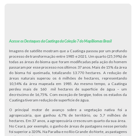
Acesse os Destaques da Caatinga da Coleção 7 do MapBiomas Brasil
Imagens de satélite mostram que a Caatinga passou por um profundo
processo de transformação entre 1985 e 2021. Um quarto (25,59%) de
todas as áreas do bioma que foram modificadas pela ação do homem
passaram por esse processo nos últimos 37 anos. Mais de 15% da área
do bioma foi queimada, totalizando 13.770 hectares. A redução de
áreas naturais superou os 6 milhões de hectares, representando
10,54% da área mapeada em 1985. Ao mesmo tempo, a Caatinga
perdeu mais de 160 mil hectares de superfície de água – um
decréscimo de 16,75%. Com exceção de Sergipe, todos os estados da
Caatinga tiveram redução de superfície de água.
O principal motor de avanço sobre a vegetação nativa foi a
agropecuária, que ganhou 6,7% de território, ou 5,7 milhões de
hectares. Em 37 anos, a agropecuária cresceu um quarto da sua área.
No Ceará, por exemplo, o ganho de áreas de pastagens nesse período
foi superior a 320%. Na Paraíba e no Rio Grande do Norte, as pastagens