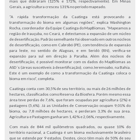
mais que dobraram (125% e 172%, respectivamente). Em Minas
Gerais, a agricultura cresceu 131% no período mapeado.
“A rápida transformação da Caatinga está provocando a
transformação do bioma em algumas regiões”, explica Washington
Rocha, coordenador da Equipe Caatinga do MapBiomas. “Mapeamos a
região de Irauçuba, no Ceará, e detectamos a expansão de um núcleo
de desertificação. Padrão semelhante foi observado em outros núcleos
de desertificação, como em Cabrobó (PE), com tendência de expansão
para leste, no sentido de Alagoas, e em Seridó (RN), verifica-se
expansão para sul em direção à Paraíba. Além dos núcleos de
desertificação, é possível monitorar com os dados do MapBiomas as
ASD´s (áreas suscetíveis à desertificação), como Jeremoabo, na Bahia.
Este é um exemplo de como a transformação da Caatinga coloca o
bioma em risco”, completa.
Caatinga conta com 30,5% de seu território, ou mais de 26 milhões de
hectares, classificados como Reserva da Biosfera. Porém mesmo essa
área teve perdas de 7,6%, que foram ocupadas por agricultura (2%) e
pastagens (5,6%). Já as Unidades de Conservação ocupam 9,01% do
bioma, ou 7,8 milhões de hectares, e perderam 3,3% de sua área.
Agricultura e Pastagem ganharam 1,42% e 2,06%, respectivamente.
Com mais de 844 mil quilômetros quadrados, ou quase 10% do
território nacional, a Caatinga é um bioma exclusivamente brasileiro
que se estende por 9 estados. Destes, cinco têm mais de 50% de seu