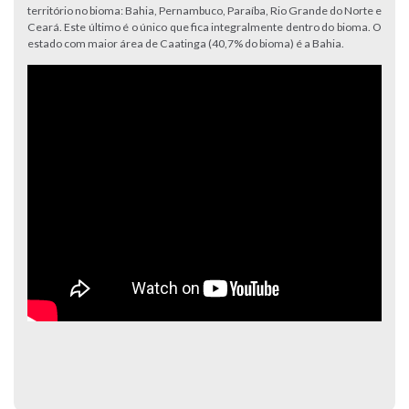
território no bioma: Bahia, Pernambuco, Paraíba, Rio Grande do Norte e
Ceará. Este último é o único que fica integralmente dentro do bioma. O
estado com maior área de Caatinga (40,7% do bioma) é a Bahia.