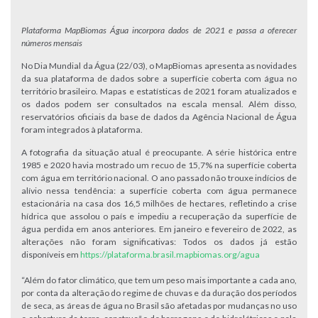
Plataforma MapBiomas Água incorpora dados de 2021 e passa a oferecer
números mensais
No Dia Mundial da Água (22/03), o MapBiomas apresenta as novidades
da sua plataforma de dados sobre a superfície coberta com água no
território brasileiro. Mapas e estatísticas de 2021 foram atualizados e
os dados podem ser consultados na escala mensal. Além disso,
reservatórios oficiais da base de dados da Agência Nacional de Água
foram integrados à plataforma.
A fotografia da situação atual é preocupante. A série histórica entre
1985 e 2020 havia mostrado um recuo de 15,7% na superfície coberta
com água em território nacional. O ano passado não trouxe indícios de
alívio nessa tendência: a superfície coberta com água permanece
estacionária na casa dos 16,5 milhões de hectares, refletindo a crise
hídrica que assolou o país e impediu a recuperação da superfície de
água perdida em anos anteriores. Em janeiro e fevereiro de 2022, as
alterações não foram significativas: Todos os dados já estão
disponíveis em
https://plataforma.brasil.mapbiomas.org/agua
“Além do fator climático, que tem um peso mais importante a cada ano,
por conta da alteração do regime de chuvas e da duração dos períodos
de seca, as áreas de água no Brasil são afetadas por mudanças no uso