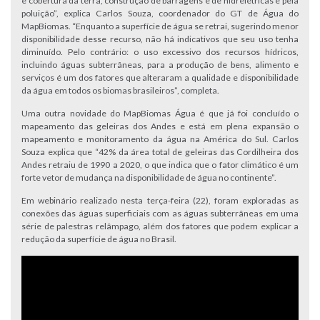
e cobertura da terra, construção de barragens e de hidrelétricas e pela
poluição”, explica Carlos Souza, coordenador do GT de Água do
MapBiomas. “Enquanto a superfície de água se retrai, sugerindo menor
disponibilidade desse recurso, não há indicativos que seu uso tenha
diminuído. Pelo contrário: o uso excessivo dos recursos hídricos,
incluindo águas subterrâneas, para a produção de bens, alimento e
serviços é um dos fatores que alteraram a qualidade e disponibilidade
da água em todos os biomas brasileiros”, completa.
Uma outra novidade do MapBiomas Água é que já foi concluído o
mapeamento das geleiras dos Andes e está em plena expansão o
mapeamento e monitoramento da água na América do Sul. Carlos
Souza explica que “42% da área total de geleiras das Cordilheira dos
Andes retraiu de 1990 a 2020, o que indica que o fator climático é um
forte vetor de mudança na disponibilidade de água no continente”.
Em webinário realizado nesta terça-feira (22), foram exploradas as
conexões das águas superficiais com as águas subterrâneas em uma
série de palestras relâmpago, além dos fatores que podem explicar a
redução da superfície de água no Brasil.