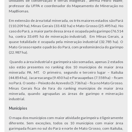
unidades de conservação e terras indígenas”, afirma Pedro Walfir,
professor da UFPA e coordenador do Mapeamento de Mineração no
MapBiomas.
Em extensão de área total minerada, os três maiores estados são Pará
(110.209 ha), Minas Gerais (33.432 ha) e Mato Grosso (25.495 ha). No
caso do Pará, a maior parte dessa área é ocupada pelo garimpo (76.514
ha, contra 33.695 há de mineração industrial). Em Minas Gerais, a
quase totalidade é ocupada pela mineração industrial (32.785 ha). O
Mato Grosso repete o padrão do Pará, com predominância do garimpo
(22.987 ha).
Quando a área industrial e garimpeira são somadas, apenas 2 estados
são estão presentes no ranking dos 10 municípios de maior área
minerada: PA, MT. O primeiro, segundo e terceiro lugar – Itaituba
(44.854 ha), Jacareacanga (9.450 ha) e Parauapebas (7.558 ha) – ficam
no Pará. O sexto – Peixoto de Azevedo (5.736 ha) – fica no Mato Grosso.
Minas Gerais fica de fora do ranking municípios de maior área
minerada, quando agrupadas as áreas de garimpo e mineração
industrial.
Municípios
O mapa dos municípios com maior atividade garimpeira é ligeiramente
diferente. Sem exceções, todos os 10 municípios com maior área
garimpada ficam no sul do Pará e norte de Mato Grosso, com Itaituba,