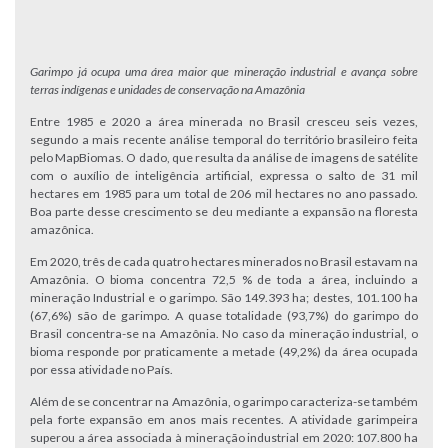
Garimpo já ocupa uma área maior que mineração industrial
e avança sobre
terras indígenas e unidades de conservação na Amazônia
Entre 1985 e 2020 a área minerada no Brasil cresceu seis vezes,
segundo a mais recente análise temporal do território brasileiro feita
pelo MapBiomas. O dado, que resulta da análise de imagens de satélite
com o auxílio de inteligência artificial, expressa o salto de 31 mil
hectares em 1985 para um total de 206 mil hectares no ano passado.
Boa parte desse crescimento se deu mediante a expansão na floresta
amazônica.
Em 2020, três de cada quatro hectares minerados no Brasil estavam na
Amazônia. O bioma concentra 72,5 % de toda a área, incluindo a
mineração Industrial e o garimpo. São 149.393 ha; destes, 101.100 ha
(67,6%) são de garimpo. A quase totalidade (93,7%) do garimpo do
Brasil concentra-se na Amazônia. No caso da mineração industrial, o
bioma responde por praticamente a metade (49,2%) da área ocupada
por essa atividade no País.
Além de se concentrar na Amazônia, o garimpo caracteriza-se também
pela forte expansão em anos mais recentes. A atividade garimpeira
superou a área associada à mineração industrial em 2020: 107.800 ha