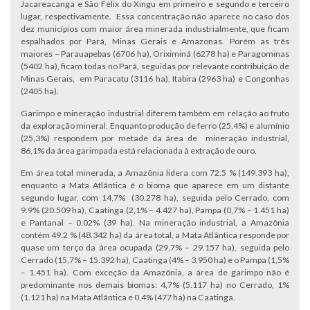
Jacareacanga e São Félix do Xingu em primeiro e segundo e terceiro
lugar, respectivamente. Essa concentração não aparece no caso dos
dez municípios com maior área minerada industrialmente, que ficam
espalhados por Pará, Minas Gerais e Amazonas. Porém as três
maiores – Parauapebas (6706 ha), Oriximiná (6278 ha) e Paragominas
(5402 ha), ficam todas no Pará, seguidas por relevante contribuição de
Minas Gerais, em Paracatu (3116 ha), Itabira (2963 ha) e Congonhas
(2405 ha).
Garimpo e mineração industrial diferem também em relação ao fruto
da exploração mineral. Enquanto produção de ferro (25,4%) e alumínio
(25,3%) respondem por metade da área de mineração industrial,
86,1% da área garimpada está relacionada à extração de ouro.
Em área total minerada, a Amazônia lidera com 72.5 % (149.393 ha),
enquanto a Mata Atlântica é o bioma que aparece em um distante
segundo lugar, com 14,7% (30.278 ha), seguida pelo Cerrado, com
9.9% (20.509 ha), Caatinga (2,1% – 4.427 ha), Pampa (0,7% – 1.451 ha)
e Pantanal – 0.02% (39 ha). Na mineração industrial, a Amazônia
contém 49.2 % (48.342 ha) da área total, a Mata Atlântica responde por
quase um terço da área ocupada (29,7% – 29.157 ha), seguida pelo
Cerrado (15,7% – 15.392 ha), Caatinga (4% – 3.950 ha) e o Pampa (1,5%
– 1.451 ha). Com exceção da Amazônia, a área de garimpo não é
predominante nos demais biomas: 4,7% (5.117 ha) no Cerrado, 1%
(1.121 ha) na Mata Atlântica e 0,4% (477 ha) na Caatinga.