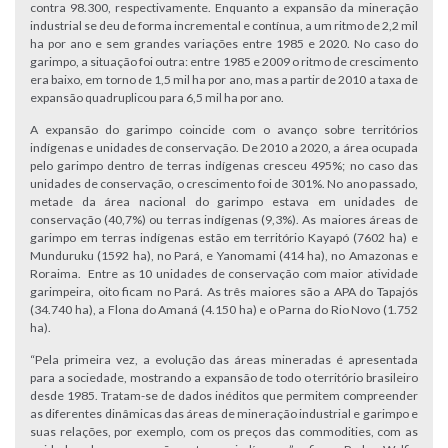
contra 98.300, respectivamente. Enquanto a expansão da mineração
industrial se deu de forma incremental e contínua, a um ritmo de 2,2 mil
ha por ano e sem grandes variações entre 1985 e 2020. No caso do
garimpo, a situação foi outra: entre 1985 e 2009 o ritmo de crescimento
era baixo, em torno de 1,5 mil ha por ano, mas a partir de 2010 a taxa de
expansão quadruplicou para 6,5 mil ha por ano.
A expansão do garimpo coincide com o avanço sobre territórios
indígenas e unidades de conservação. De 2010 a 2020, a área ocupada
pelo garimpo dentro de terras indígenas cresceu 495%; no caso das
unidades de conservação, o crescimento foi de 301%. No ano passado,
metade da área nacional do garimpo estava em unidades de
conservação (40,7%) ou terras indígenas (9,3%). As maiores áreas de
garimpo em terras indígenas estão em território Kayapó (7602 ha) e
Munduruku (1592 ha), no Pará, e Yanomami (414 ha), no Amazonas e
Roraima. Entre as 10 unidades de conservação com maior atividade
garimpeira, oito ficam no Pará. As três maiores são a APA do Tapajós
(34.740 ha), a Flona do Amaná (4.150 ha) e o Parna do Rio Novo (1.752
ha).
“Pela primeira vez, a evolução das áreas mineradas é apresentada
para a sociedade, mostrando a expansão de todo o território brasileiro
desde 1985. Tratam-se de dados inéditos que permitem compreender
as diferentes dinâmicas das áreas de mineração industrial e garimpo e
suas relações, por exemplo, com os preços das commodities, com as