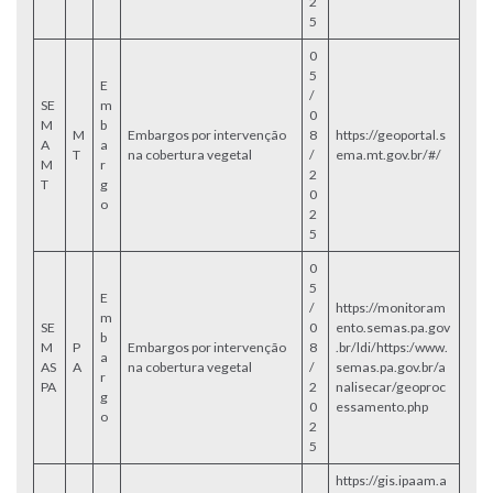
2
5
0
5
E
/
SE
m
0
M
b
M
Embargos por intervenção
8
https://geoportal.s
A
a
T
na cobertura vegetal
/
ema.mt.gov.br/#/
M
r
2
T
g
0
o
2
5
0
5
E
/
https://monitoram
m
SE
0
ento.semas.pa.gov
b
M
P
Embargos por intervenção
8
.br/ldi/https:/www.
a
AS
A
na cobertura vegetal
/
semas.pa.gov.br/a
r
PA
2
nalisecar/geoproc
g
0
essamento.php
o
2
5
https://gis.ipaam.a