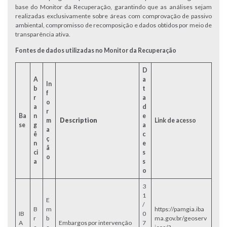
base do Monitor da Recuperação, garantindo que as análises sejam
realizadas exclusivamente sobre áreas com comprovação de passivo
ambiental, compromisso de recomposição e dados obtidos por meio de
transparência ativa.
Fontes de dados utilizadas no Monitor da Recuperação
D
A
a
In
b
t
f
r
a
o
a
d
r
Ba
n
e
m
Description
Link de acesso
se
g
a
a
ê
c
ç
n
e
ã
ci
s
o
a
s
o
3
1
E
/
B
m
https://pamgia.iba
IB
0
r
b
ma.gov.br/geoserv
A
Embargos por intervenção
7