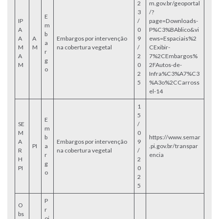
2
m.gov.br/geoportal
3
/?
E
IP
/
page=Downloads-
m
A
0
P%C3%BAblico&vi
b
A
A
Embargos por intervenção
9
ews=Espaciais%2
a
M
M
na cobertura vegetal
/
CExibir-
r
A
2
7%2CEmbargos%
g
M
0
2FAutos-de-
o
2
Infra%C3%A7%C3
5
%A3o%2CCarross
el-14
1
5
E
SE
/
m
M
0
b
https://www.semar
A
Embargos por intervenção
9
PI
a
.pi.gov.br/transpar
R
na cobertura vegetal
/
r
encia
H
2
g
PI
0
o
2
5
P
O
r
bs
oj