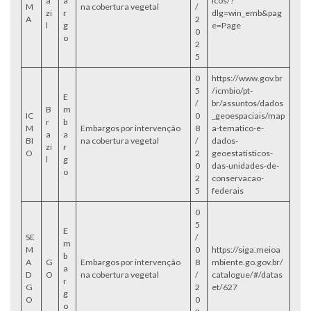
a
a
icos/?
M
na cobertura vegetal
/
zi
r
dlg=win_emb&pag
A
2
l
g
e=Page
0
o
2
5
0
https://www.gov.br
5
/icmbio/pt-
E
/
br/assuntos/dados
B
m
IC
0
_geoespaciais/map
r
b
M
Embargos por intervenção
8
a-tematico-e-
a
a
BI
na cobertura vegetal
/
dados-
zi
r
O
2
geoestatisticos-
l
g
0
das-unidades-de-
o
2
conservacao-
5
federais
0
5
E
SE
/
m
M
0
https://siga.meioa
b
A
G
Embargos por intervenção
8
mbiente.go.gov.br/
a
D
O
na cobertura vegetal
/
catalogue/#/datas
r
G
2
et/627
g
O
0
o