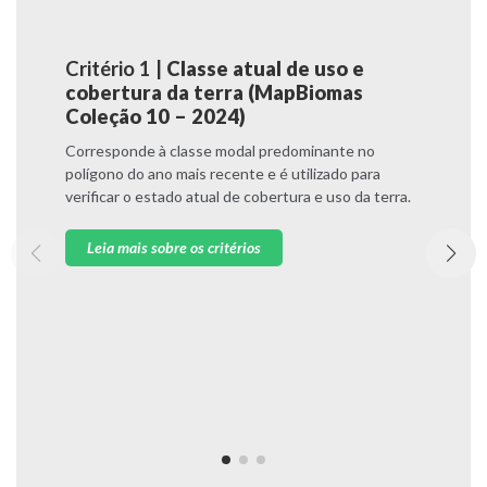
Critério 1 |
Classe atual de uso e
C
cobertura da terra (MapBiomas
c
Coleção 10 – 2024)
C
a
Corresponde à classe modal predominante no
i
polígono do ano mais recente e é utilizado para
verificar o estado atual de cobertura e uso da terra.
Leia mais sobre os critérios