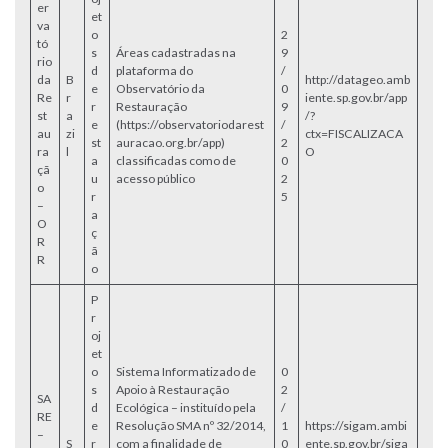
er
et
va
o
2
tó
s
Áreas cadastradas na
9
rio
d
plataforma do
/
da
B
http://datageo.amb
e
Observatório da
0
Re
r
iente.sp.gov.br/app
r
Restauração
9
st
a
/?
e
(https://observatoriodarest
/
au
zi
ctx=FISCALIZACA
st
auracao.org.br/app)
2
ra
l
O
a
classificadas como de
0
çã
u
acesso público
2
o
r
5
–
a
O
ç
R
ã
R
o
P
r
oj
et
o
Sistema Informatizado de
0
s
Apoio à Restauração
2
SA
d
Ecológica – instituído pela
/
RE
e
Resolução SMA nº 32/2014,
1
https://sigam.ambi
–
S
r
com a finalidade de
0
ente.sp.gov.br/siga