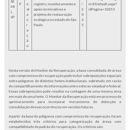
SE
P
e
registro, monitoramento e
/
m3/Default.aspx?
MI
st
apoio às iniciativas e
2
idPagina=10253
L
a
projetos de restauração
0
SP
u
ecológica no estado de São
2
r
Paulo
5
a
ç
ã
o
Nesta versão do Monitor da Recuperação, a base consolidada de áreas
com compromisso de recuperação pode incluir sobreposições espaciais
entre polígonos de distintas fontes institucionais, sobretudo em razão
do compartilhamento de informações entre esferas estadual e federal.
Essas sobreposições pode resultar na contagem de uma mesma área
em mais de uma fonte. O Monitor da Recuperação está em processo de
aprimoramento para incorporar mecanismos de detecção e
consolidação dessas ocorrências em versões futuras.
A partir da base de polígonos com compromisso de recuperação, foram
estabelecidos três critérios para categorização de áreas com
compatibilidade de padrão de recuperação. Os critérios são: