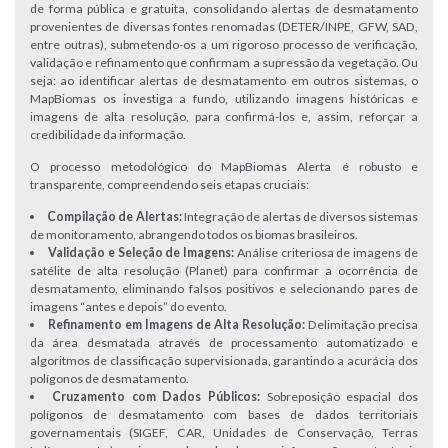
de forma pública e gratuita, consolidando alertas de desmatamento
provenientes de diversas fontes renomadas (DETER/INPE, GFW, SAD,
entre outras), submetendo-os a um rigoroso processo de verificação,
validação e refinamento que confirmam a supressão da vegetação. Ou
seja: ao identificar alertas de desmatamento em outros sistemas, o
MapBiomas os investiga a fundo, utilizando imagens históricas e
imagens de alta resolução, para confirmá-los e, assim, reforçar a
credibilidade da informação.
O processo metodológico do MapBiomas Alerta é robusto e
transparente, compreendendo seis etapas cruciais:
Compilação de Alertas:
Integração de alertas de diversos sistemas
de monitoramento, abrangendo todos os biomas brasileiros.
Validação e Seleção de Imagens:
Análise criteriosa de imagens de
satélite de alta resolução (Planet) para confirmar a ocorrência de
desmatamento, eliminando falsos positivos e selecionando pares de
imagens “antes e depois” do evento.
Refinamento em Imagens de Alta Resolução:
Delimitação precisa
da área desmatada através de processamento automatizado e
algoritmos de classificação supervisionada, garantindo a acurácia dos
polígonos de desmatamento.
Cruzamento com Dados Públicos:
Sobreposição espacial dos
polígonos de desmatamento com bases de dados territoriais
governamentais (SIGEF, CAR, Unidades de Conservação, Terras