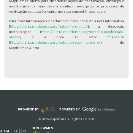
MapBiomas Alerta para direcionar ações de fiscalização, embargo e
monitoramento, mas devem conduzir seus próprios processos de
verificação e autuação, conforme suas competências legais.
Para mais informações e esclarecimentos, consulte a nota informativa
(
https://alerta.mapbiomas.org/nota-informativa/
), a descrição
metodológica (
https://alerta.mapbiomas.org/metodo-mapbiomas-
alerta/
) e a nota ao setor financeiro
(
https://alerta.mapbiomas.org/nota-ao-setor-financeiro/
) do
MapBiomas Alerta.
PROVIDED BY
POWERED BY
© 2026 MapBiomas. All rights reserved.
DEVELOPMENT
PT
EN
GUAGE