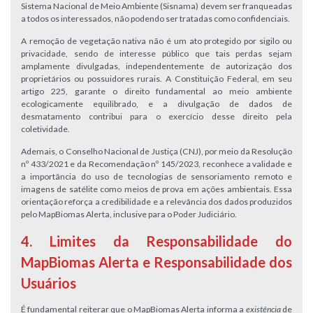
Sistema Nacional de Meio Ambiente (Sisnama) devem ser franqueadas
a todos os interessados, não podendo ser tratadas como confidenciais.
A remoção de vegetação nativa não é um ato protegido por sigilo ou
privacidade, sendo de interesse público que tais perdas sejam
amplamente divulgadas, independentemente de autorização dos
proprietários ou possuidores rurais. A Constituição Federal, em seu
artigo 225, garante o direito fundamental ao meio ambiente
ecologicamente equilibrado, e a divulgação de dados de
desmatamento contribui para o exercício desse direito pela
coletividade.
Ademais, o Conselho Nacional de Justiça (CNJ), por meio da Resolução
nº 433/2021 e da Recomendação nº 145/2023, reconhece a validade e
a importância do uso de tecnologias de sensoriamento remoto e
imagens de satélite como meios de prova em ações ambientais. Essa
orientação reforça a credibilidade e a relevância dos dados produzidos
pelo MapBiomas Alerta, inclusive para o Poder Judiciário.
4. Limites da Responsabilidade do
MapBiomas Alerta e Responsabilidade dos
Usuários
É fundamental reiterar que o MapBiomas Alerta informa a
existência
de