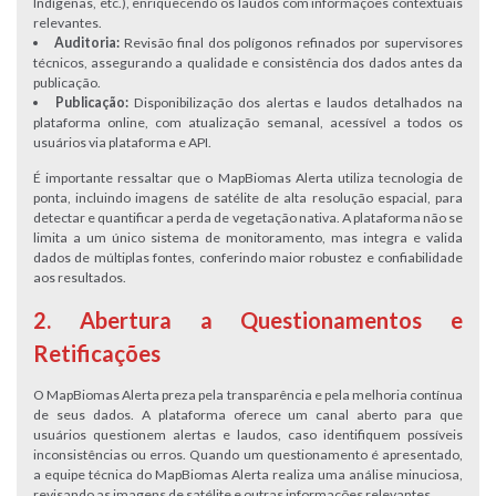
Indígenas, etc.), enriquecendo os laudos com informações contextuais
relevantes.
Auditoria:
Revisão final dos polígonos refinados por supervisores
técnicos, assegurando a qualidade e consistência dos dados antes da
publicação.
Publicação:
Disponibilização dos alertas e laudos detalhados na
plataforma online, com atualização semanal, acessível a todos os
usuários via plataforma e API.
É importante ressaltar que o MapBiomas Alerta utiliza tecnologia de
ponta, incluindo imagens de satélite de alta resolução espacial, para
detectar e quantificar a perda de vegetação nativa. A plataforma não se
limita a um único sistema de monitoramento, mas integra e valida
dados de múltiplas fontes, conferindo maior robustez e confiabilidade
aos resultados.
2. Abertura a Questionamentos e
Retificações
O MapBiomas Alerta preza pela transparência e pela melhoria contínua
de seus dados. A plataforma oferece um canal aberto para que
usuários questionem alertas e laudos, caso identifiquem possíveis
inconsistências ou erros. Quando um questionamento é apresentado,
a equipe técnica do MapBiomas Alerta realiza uma análise minuciosa,
revisando as imagens de satélite e outras informações relevantes.