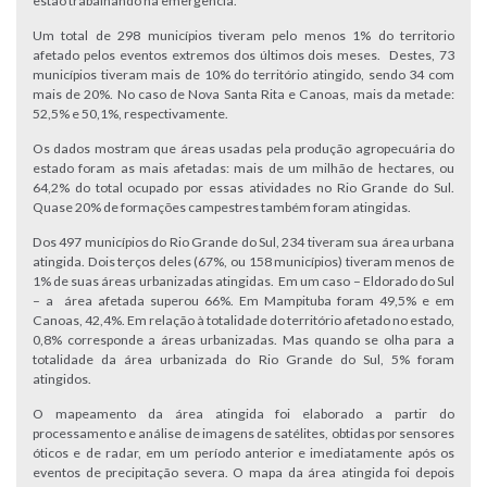
estão trabalhando na emergência.
Um total de 298 municípios tiveram pelo menos 1% do territorio
afetado pelos eventos extremos dos últimos dois meses. Destes, 73
municípios tiveram mais de 10% do território atingido, sendo 34 com
mais de 20%. No caso de Nova Santa Rita e Canoas, mais da metade:
52,5% e 50,1%, respectivamente.
Os dados mostram que áreas usadas pela produção agropecuária do
estado foram as mais afetadas: mais de um milhão de hectares, ou
64,2% do total ocupado por essas atividades no Rio Grande do Sul.
Quase 20% de formações campestres também foram atingidas.
Dos 497 municípios do Rio Grande do Sul, 234 tiveram sua área urbana
atingida. Dois terços deles (67%, ou 158 municípios) tiveram menos de
1% de suas áreas urbanizadas atingidas. Em um caso – Eldorado do Sul
– a área afetada superou 66%. Em Mampituba foram 49,5% e em
Canoas, 42,4%. Em relação à totalidade do território afetado no estado,
0,8% corresponde a áreas urbanizadas. Mas quando se olha para a
totalidade da área urbanizada do Rio Grande do Sul, 5% foram
atingidos.
O mapeamento da área atingida foi elaborado a partir do
processamento e análise de imagens de satélites, obtidas por sensores
óticos e de radar, em um período anterior e imediatamente após os
eventos de precipitação severa. O mapa da área atingida foi depois