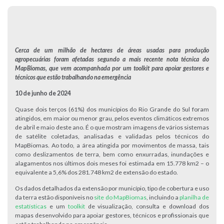
Cerca de um milhão de hectares de áreas usadas para produção
agropecuárias foram afetadas segundo a mais recente nota técnica do
MapBiomas, que vem acompanhada por um toolkit para apoiar gestores e
técnicos que estão trabalhando na emergência
10 de junho de 2024
Quase dois terços (61%) dos municípios do Rio Grande do Sul foram
atingidos, em maior ou menor grau, pelos eventos climáticos extremos
de abril e maio deste ano. É o que mostram imagens de vários sistemas
de satélite coletadas, analisadas e validadas pelos técnicos do
MapBiomas. Ao todo, a área atingida por movimentos de massa, tais
como deslizamentos de terra, bem como enxurradas, inundações e
alagamentos nos últimos dois meses foi estimada em 15.778 km2 – o
equivalente a 5,6% dos 281.748 km2 de extensão do estado.
Os dados detalhados da extensão por município, tipo de cobertura e uso
da terra estão disponíveis no
site do MapBiomas
, incluindo a
planilha de
estatísticas
e um
toolkit
de visualização, consulta e download dos
mapas desenvolvido para apoiar gestores, técnicos e profissionais que