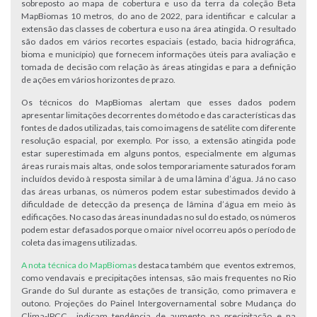
sobreposto ao mapa de cobertura e uso da terra da coleção Beta
MapBiomas 10 metros, do ano de 2022, para identificar e calcular a
extensão das classes de cobertura e uso na área atingida. O resultado
são dados em vários recortes espaciais (estado, bacia hidrográfica,
bioma e município) que fornecem informações úteis para avaliação e
tomada de decisão com relação às áreas atingidas e para a definição
de ações em vários horizontes de prazo.
Os técnicos do MapBiomas alertam que esses dados podem
apresentar limitações decorrentes do método e das características das
fontes de dados utilizadas, tais como imagens de satélite com diferente
resolução espacial, por exemplo. Por isso, a extensão atingida pode
estar superestimada em alguns pontos, especialmente em algumas
áreas rurais mais altas, onde solos temporariamente saturados foram
incluídos devido à resposta similar à de uma lâmina d’água. Já no caso
das áreas urbanas, os números podem estar subestimados devido à
dificuldade de detecção da presença de lâmina d’água em meio às
edificações. No caso das áreas inundadas no sul do estado, os números
podem estar defasados porque o maior nível ocorreu após o período de
coleta das imagens utilizadas.
A nota técnica do MapBiomas
destaca também que eventos extremos,
como vendavais e precipitações intensas, são mais frequentes no Rio
Grande do Sul durante as estações de transição, como primavera e
outono. Projeções do Painel Intergovernamental sobre Mudança do
Clima-IPCC indicam tendência de aumento na precipitação e na