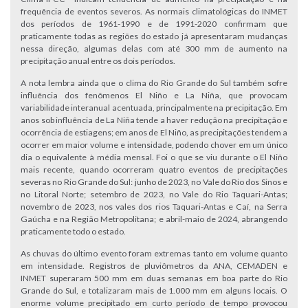
frequência de eventos severos. As normais climatológicas do INMET
dos períodos de 1961-1990 e de 1991-2020 confirmam que
praticamente todas as regiões do estado já apresentaram mudanças
nessa direção, algumas delas com até 300 mm de aumento na
precipitação anual entre os dois períodos.
A nota lembra ainda que o clima do Rio Grande do Sul também sofre
influência dos fenômenos El Niño e La Niña, que provocam
variabilidade interanual acentuada, principalmente na precipitação. Em
anos sob influência de La Niña tende a haver redução na precipitação e
ocorrência de estiagens; em anos de El Niño, as precipitações tendem a
ocorrer em maior volume e intensidade, podendo chover em um único
dia o equivalente à média mensal. Foi o que se viu durante o El Niño
mais recente, quando ocorreram quatro eventos de precipitações
severas no Rio Grande do Sul: junho de 2023, no Vale do Rio dos Sinos e
no Litoral Norte; setembro de 2023, no Vale do Rio Taquari-Antas;
novembro de 2023, nos vales dos rios Taquari-Antas e Caí, na Serra
Gaúcha e na Região Metropolitana; e abril-maio de 2024, abrangendo
praticamente todo o estado.
As chuvas do último evento foram extremas tanto em volume quanto
em intensidade. Registros de pluviômetros da ANA, CEMADEN e
INMET superaram 500 mm em duas semanas em boa parte do Rio
Grande do Sul, e totalizaram mais de 1.000 mm em alguns locais. O
enorme volume precipitado em curto período de tempo provocou