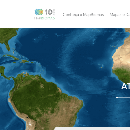
Conheça o MapBiomas
Mapas e D
A