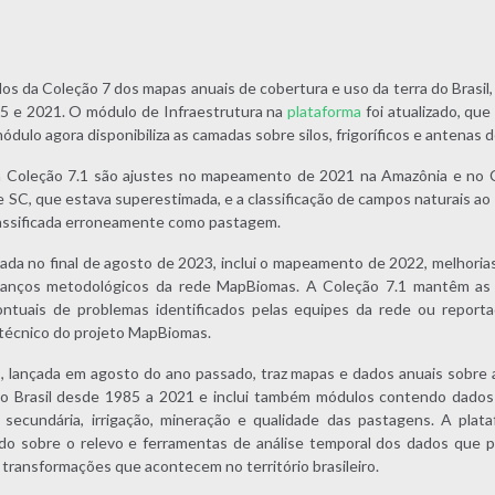
 da Coleção 7 dos mapas anuais de cobertura e uso da terra do Brasil, 
85 e 2021. O módulo de Infraestrutura na
plataforma
foi atualizado, que
ódulo agora disponibiliza as camadas sobre silos, frigoríficos e antenas
 Coleção 7.1 são ajustes no mapeamento de 2021 na Amazônia e no C
 e SC, que estava superestimada, e a classificação de campos naturais ao
classificada erroneamente como pastagem.
çada no final de agosto de 2023, inclui o mapeamento de 2022, melhori
anços metodológicos da rede MapBiomas. A Coleção 7.1 mantêm as 
ntuais de problemas identificados pelas equipes da rede ou reportad
técnico do projeto MapBiomas.
 lançada em agosto do ano passado, traz mapas e dados anuais sobre a
no Brasil desde 1985 a 2021 e inclui também módulos contendo dados
secundária, irrigação, mineração e qualidade das pastagens. A plat
ado sobre o relevo e ferramentas de análise temporal dos dados que 
 transformações que acontecem no território brasileiro.