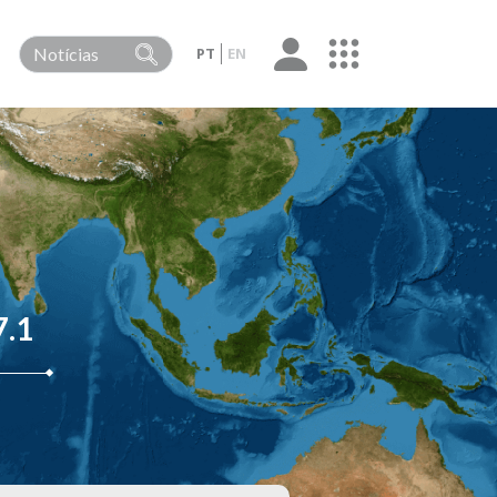
PT
EN
.1