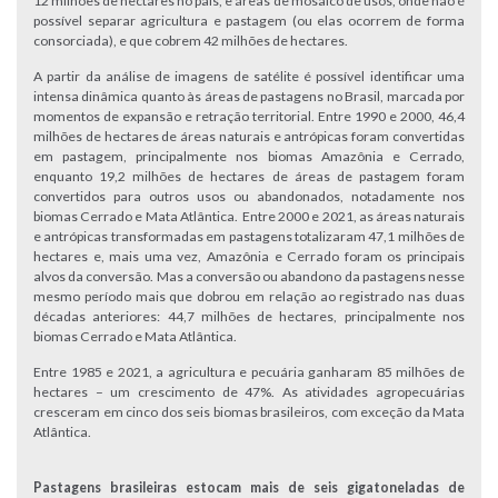
12 milhões de hectares no país, e áreas de mosaico de usos, onde não é
possível separar agricultura e pastagem (ou elas ocorrem de forma
consorciada), e que cobrem 42 milhões de hectares.
A partir da análise de imagens de satélite é possível identificar uma
intensa dinâmica quanto às áreas de pastagens no Brasil, marcada por
momentos de expansão e retração territorial. Entre 1990 e 2000, 46,4
milhões de hectares de áreas naturais e antrópicas foram convertidas
em pastagem, principalmente nos biomas Amazônia e Cerrado,
enquanto 19,2 milhões de hectares de áreas de pastagem foram
convertidos para outros usos ou abandonados, notadamente nos
biomas Cerrado e Mata Atlântica. Entre 2000 e 2021, as áreas naturais
e antrópicas transformadas em pastagens totalizaram 47,1 milhões de
hectares e, mais uma vez, Amazônia e Cerrado foram os principais
alvos da conversão. Mas a conversão ou abandono da pastagens nesse
mesmo período mais que dobrou em relação ao registrado nas duas
décadas anteriores: 44,7 milhões de hectares, principalmente nos
biomas Cerrado e Mata Atlântica.
Entre 1985 e 2021, a agricultura e pecuária ganharam 85 milhões de
hectares – um crescimento de 47%. As atividades agropecuárias
cresceram em cinco dos seis biomas brasileiros, com exceção da Mata
Atlântica.
Pastagens brasileiras estocam mais de seis gigatoneladas de