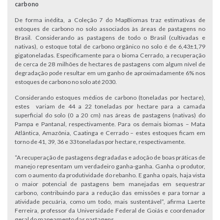
carbono
De forma inédita, a Coleção 7 do MapBiomas traz estimativas de
estoques de carbono no solo associados às áreas de pastagens no
Brasil. Considerando as pastagens de todo o Brasil (cultivadas e
nativas), o estoque total de carbono orgânico no solo é de 6,43±1,79
gigatoneladas. Especificamente para o bioma Cerrado, a recuperação
de cerca de 28 milhões de hectares de pastagens com algum nível de
degradação pode resultar em um ganho de aproximadamente 6% nos
estoques de carbono no solo até 2030.
Considerando estoques médios de carbono (toneladas por hectare),
estes variam de 44 a 22 toneladas por hectare para a camada
superficial do solo (0 a 20 cm) nas áreas de pastagens (nativas) do
Pampa e Pantanal, respectivamente. Para os demais biomas – Mata
Atlântica, Amazônia, Caatinga e Cerrado – estes estoques ficam em
torno de 41, 39, 36 e 33 toneladas por hectare, respectivamente.
“A recuperação de pastagens degradadas e adoção de boas práticas de
manejo representam um verdadeiro ganha-ganha. Ganha o produtor,
com o aumento da produtividade do rebanho. E ganha o país, haja vista
o maior potencial de pastagens bem manejadas em sequestrar
carbono, contribuindo para a redução das emissões e para tornar a
atividade pecuária, como um todo, mais sustentável”, afirma Laerte
Ferreira, professor da Universidade Federal de Goiás e coordenador
geral do mapeamento das pastagens.