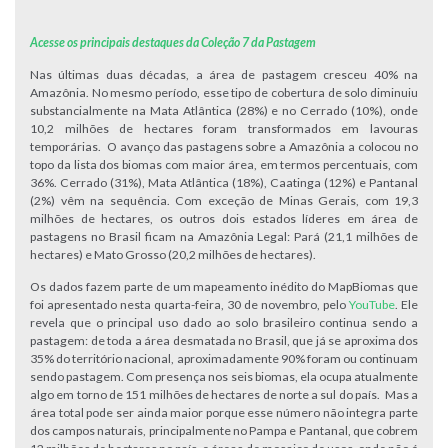
Acesse os principais destaques da Coleção 7 da Pastagem
Nas últimas duas décadas, a área de pastagem cresceu 40% na
Amazônia. No mesmo período, esse tipo de cobertura de solo diminuiu
substancialmente na Mata Atlântica (28%) e no Cerrado (10%), onde
10,2 milhões de hectares foram transformados em lavouras
temporárias. O avanço das pastagens sobre a Amazônia a colocou no
topo da lista dos biomas com maior área, em termos percentuais, com
36%. Cerrado (31%), Mata Atlântica (18%), Caatinga (12%) e Pantanal
(2%) vêm na sequência. Com exceção de Minas Gerais, com 19,3
milhões de hectares, os outros dois estados líderes em área de
pastagens no Brasil ficam na Amazônia Legal: Pará (21,1 milhões de
hectares) e Mato Grosso (20,2 milhões de hectares).
Os dados fazem parte de um mapeamento inédito do MapBiomas que
foi apresentado nesta quarta-feira, 30 de novembro, pelo
YouTube
. Ele
revela que o principal uso dado ao solo brasileiro continua sendo a
pastagem: de toda a área desmatada no Brasil, que já se aproxima dos
35% do território nacional, aproximadamente 90% foram ou continuam
sendo pastagem. Com presença nos seis biomas, ela ocupa atualmente
algo em torno de 151 milhões de hectares de norte a sul do país. Mas a
área total pode ser ainda maior porque esse número não integra parte
dos campos naturais, principalmente no Pampa e Pantanal, que cobrem