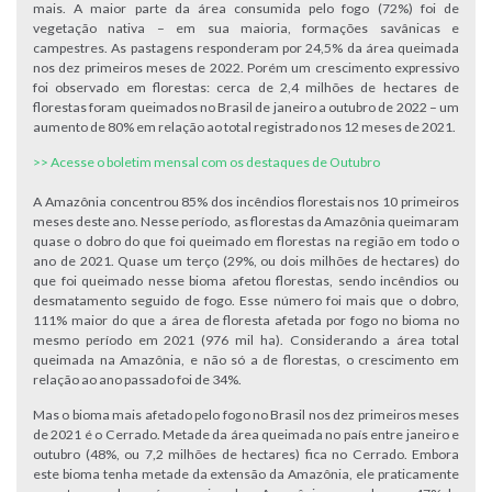
mais. A maior parte da área consumida pelo fogo (72%) foi de
vegetação nativa – em sua maioria, formações savânicas e
campestres. As pastagens responderam por 24,5% da área queimada
nos dez primeiros meses de 2022. Porém um crescimento expressivo
foi observado em florestas: cerca de 2,4 milhões de hectares de
florestas foram queimados no Brasil de janeiro a outubro de 2022 – um
aumento de 80% em relação ao total registrado nos 12 meses de 2021.
>> Acesse o boletim mensal com os destaques de Outubro
A Amazônia concentrou 85% dos incêndios florestais nos 10 primeiros
meses deste ano. Nesse período, as florestas da Amazônia queimaram
quase o dobro do que foi queimado em florestas na região em todo o
ano de 2021. Quase um terço (29%, ou dois milhões de hectares) do
que foi queimado nesse bioma afetou florestas, sendo incêndios ou
desmatamento seguido de fogo. Esse número foi mais que o dobro,
111% maior do que a área de floresta afetada por fogo no bioma no
mesmo período em 2021 (976 mil ha). Considerando a área total
queimada na Amazônia, e não só a de florestas, o crescimento em
relação ao ano passado foi de 34%.
Mas o bioma mais afetado pelo fogo no Brasil nos dez primeiros meses
de 2021 é o Cerrado. Metade da área queimada no país entre janeiro e
outubro (48%, ou 7,2 milhões de hectares) fica no Cerrado. Embora
este bioma tenha metade da extensão da Amazônia, ele praticamente