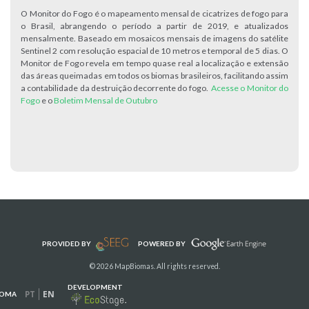
O Monitor do Fogo é o mapeamento mensal de cicatrizes de fogo para
o Brasil, abrangendo o período a partir de 2019, e atualizados
mensalmente. Baseado em mosaicos mensais de imagens do satélite
Sentinel 2 com resolução espacial de 10 metros e temporal de 5 dias. O
Monitor de Fogo revela em tempo quase real a localização e extensão
das áreas queimadas em todos os biomas brasileiros, facilitando assim
a contabilidade da destruição decorrente do fogo.
Acesse o Monitor do
Fogo
e o
Boletim Mensal de Outubro
PROVIDED BY
POWERED BY
© 2026 MapBiomas. All rights reserved.
DEVELOPMENT
PT
EN
IOMA