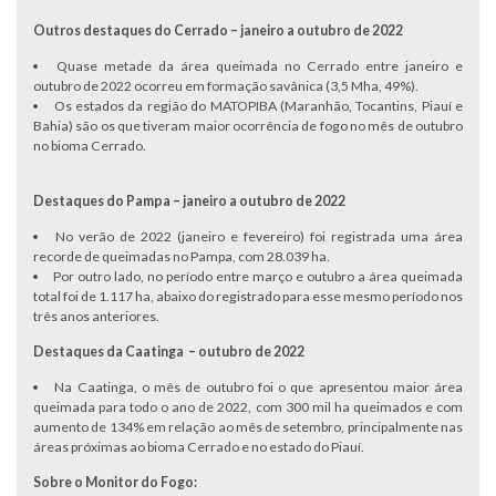
Outros destaques do Cerrado – janeiro a outubro de 2022
Quase metade da área queimada no Cerrado entre janeiro e
outubro de 2022 ocorreu em formação savânica (3,5 Mha, 49%).
Os estados da região do MATOPIBA (Maranhão, Tocantins, Piauí e
Bahia) são os que tiveram maior ocorrência de fogo no mês de outubro
no bioma Cerrado.
Destaques do Pampa – janeiro a outubro de 2022
No verão de 2022 (janeiro e fevereiro) foi registrada uma área
recorde de queimadas no Pampa, com 28.039 ha.
Por outro lado, no período entre março e outubro a área queimada
total foi de 1.117 ha, abaixo do registrado para esse mesmo período nos
três anos anteriores.
Destaques da Caatinga – outubro de 2022
Na Caatinga, o mês de outubro foi o que apresentou maior área
queimada para todo o ano de 2022, com 300 mil ha queimados e com
aumento de 134% em relação ao mês de setembro, principalmente nas
áreas próximas ao bioma Cerrado e no estado do Piauí.
Sobre o Monitor do Fogo: