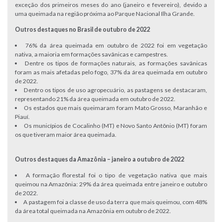
exceção dos primeiros meses do ano (janeiro e fevereiro), devido a
uma queimada na região próxima ao Parque Nacional Ilha Grande.
Outros destaques no Brasil de outubro de 2022
76% da área queimada em outubro de 2022 foi em vegetação
nativa, a maioria em formações savânicas e campestres.
Dentre os tipos de formações naturais, as formações savânicas
foram as mais afetadas pelo fogo, 37% da área queimada em outubro
de 2022.
Dentro os tipos de uso agropecuário, as pastagens se destacaram,
representando 21% da área queimada em outubro de 2022.
Os estados que mais queimaram foram Mato Grosso, Maranhão e
Piauí.
Os municípios de Cocalinho (MT) e Novo Santo Antônio (MT) foram
os que tiveram maior área queimada.
Outros destaques da Amazônia – janeiro a outubro de 2022
A formação florestal foi o tipo de vegetação nativa que mais
queimou na Amazônia: 29% da área queimada entre janeiro e outubro
de 2022.
A pastagem foi a classe de uso da terra que mais queimou, com 48%
da área total queimada na Amazônia em outubro de 2022.