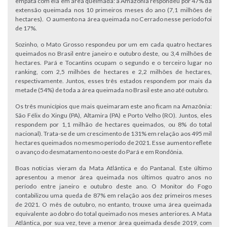
empata com ela em área queimada: a Amazônia respondeu por 47% da
extensão queimada nos 10 primeiros meses do ano (7,1 milhões de
hectares). O aumento na área queimada no Cerrado nesse período foi
de 17%.
Sozinho, o Mato Grosso respondeu por um em cada quatro hectares
queimados no Brasil entre janeiro e outubro deste, ou 3,4 milhões de
hectares. Pará e Tocantins ocupam o segundo e o terceiro lugar no
ranking, com 2,5 milhões de hectares e 2,2 milhões de hectares,
respectivamente. Juntos, esses três estados respondem por mais da
metade (54%) de toda a área queimada no Brasil este ano até outubro.
Os três municípios que mais queimaram este ano ficam na Amazônia:
São Félix do Xingu (PA), Altamira (PA) e Porto Velho (RO). Juntos, eles
respondem por 1,1 milhão de hectares queimados, ou 8% do total
nacional). Trata-se de um crescimento de 131% em relação aos 495 mil
hectares queimados no mesmo período de 2021. Esse aumento reflete
o avanço do desmatamento no oeste do Pará e em Rondônia.
Boas notícias vieram da Mata Atlântica e do Pantanal. Este último
apresentou a menor área queimada nos últimos quatro anos no
período entre janeiro e outubro deste ano. O Monitor do Fogo
contabilizou uma queda de 87% em relação aos dez primeiros meses
de 2021. O mês de outubro, no entanto, trouxe uma área queimada
equivalente ao dobro do total queimado nos meses anteriores. A Mata
Atlântica, por sua vez, teve a menor área queimada desde 2019, com