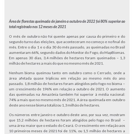
Área de florestas queimada de janeiro a outubro de 2022 foi
80% superior ao
total registrado nos 12 meses de 2021
O mês de outubro não foi quente apenas por causa do primeiro e do
segundo turno das eleições, que aconteceram no começo e no final do
mês. Entre o dia 1 e o dia 30 do mês passado, as queimadas no Brasil
aumentaram 66%, segundo dados do Monitor do Fogo, do MapBiomas.
Em apenas 30 dias, 3,4 milhões de hectares foram queimados – 1,3
milhão de hectares a mais do que no mesmo mês de 2021.
Nenhum bioma queimou tanto em outubro como o Cerrado, onde a
área afetada quase triplicou em relação ao mesmo mês do ano
passado. 1,8 milhão de hectares foram atingidos pelo fogo no bioma –
um crescimento de 196% em relação a outubro de 2021. O aumento
das queimadas na Amazônia também foi superior à média nacional:
74% a mais que no mesmo mês de 2021. A área queimada em outubro
deste ano nesse bioma totalizou 1,3 milhão de hectares.
Os números entre janeiro e outubro deste ano, por sua vez, mostram
que 15,2 milhões de hectares foram atingidos pelo fogo no Brasil –
uma área maior que o estado do Ceará. O crescimento em relação aos
10 primeiros meses de 2021 foi de 11%, ou 1,5 milhão de hectares a