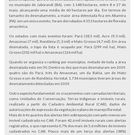
no município de Jaborandi (BA), com 1.148 hectares, entre 8 e 27 de
maio, alcançando uma média de 60 hectares por dia. Em termos de
tamanho do desmatamento, a maior área detectada fica em Altamira
(PA): em um único evento, foram derrubados 4.551 hectares de floresta
amazônica.
Os estados com mais eventos foram: Pará (18,5 mil), Acre (9,3 mil),
Amazonas (7 mil), Rondônia (5,3 mil) e Mato Grosso (4,7 mil). Em área
desmatada, o topo da lista é ocupado por: Pará (299 mil ha), Mato
Grosso (202 mil ha) e Amazonas (126 mil ha).
Quando se organiza o ranking por municípios, metade de toda a área
desmatada está em 50. Dentre os dez que mais desmataram em 2019,
quatro são do Pará, três do Amazonas, um da Bahia, um de Mato
Grosso e um de Rondônia. No total, 1.734 municípios tiveram áreas de
desmatamento detectadas em 2019.
Outro aspecto fundamental: os cruzamentos com camadas territoriais,
como Unidades de Conservação, Terras Indígenas e imóveis rurais,
realizado a partir do Cadastro Ambiental Rural (CAR), dados de
autorizações de supressão da vegetação e plano de manejo florestal.
Mais de três quartos dos alertas têm sobreposição com pelo menos um
imóvel cadastrado no CAR. Foram 42,6 mil imóveis rurais com alertas
registrados, o que representa 0,7% dos mais de 5,6 milhões de imóveis
cadastrados no CAR. Pouco mais de um terço dos alertas (38%)