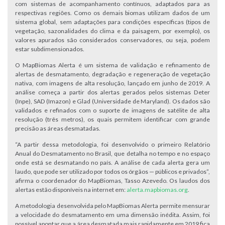
com sistemas de acompanhamento contínuos, adaptados para as
respectivas regiões. Como os demais biomas utilizam dados de um
sistema global, sem adaptações para condições específicas (tipos de
vegetação, sazonalidades do clima e da paisagem, por exemplo), os
valores apurados são considerados conservadores, ou seja, podem
estar subdimensionados.
O MapBiomas Alerta é um sistema de validação e refinamento de
alertas de desmatamento, degradação e regeneração de vegetação
nativa, com imagens de alta resolução, lançado em junho de 2019. A
análise começa a partir dos alertas gerados pelos sistemas Deter
(Inpe), SAD (Imazon) e Glad (Universidade de Maryland). Os dados são
validados e refinados com o suporte de imagens de satélite de alta
resolução (três metros), os quais permitem identificar com grande
precisão as áreas desmatadas.
“A partir dessa metodologia, foi desenvolvido o primeiro Relatório
Anual do Desmatamento no Brasil, que detalha no tempo e no espaço
onde está se desmatando no país. A análise de cada alerta gera um
laudo, que pode ser utilizado por todos os órgãos — públicos e privados”,
afirma o coordenador do MapBiomas, Tasso Azevedo. Os laudos dos
alertas estão disponíveis na internet em:
alerta.mapbiomas.org
.
A metodologia desenvolvida pelo MapBiomas Alerta permite mensurar
a velocidade do desmatamento em uma dimensão inédita. Assim, foi
possível apontar que a área desmatada mais rapidamente em 2019 fica