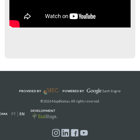
PROVIDED BY
POWERED BY
© 2026 MapBiomas. All rights reserved.
DEVELOPMENT
PT
EN
IOMA