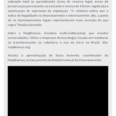
sobrepõe total ou parcialmente áreas de reserva legal, áreas de
preservação permanente ou nascente e menos de 1% tem registrada a
autorização de supressão da vegetação. “O relatório indica que o
índice de ilegalidade no desmatamento é extremamente alto, a ponto
de os desmatamentos legais representarem mais exceção do que
regra”, finaliza Azevedo.
Sobre o MapBiomas: iniciativa multi-institucional, que envolve
universidades, ONGs e empresas de tecnologia, focada em monitorar
as transformações na cobertura e uso da terra no Brasil. Site:
mapbiomas.org.
Assista à apresentação de Tasso Azevedo, coordenador do
MapBiomas, no lançamento do Relatório Anual do Desmatamento