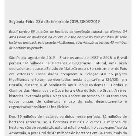
Segunda-Feira, 23 de Setembro de 2019. 30/08/2019
Brasil perdeu 89 milhões de hectares de vegetação natural nos últimos 34
anos.Dados de mudanças na cobertura e uso de solo no País constam de série
histórica analisada pelo projeto MapBiomas; só a Amazônia perdeu 47 milhões
de hectares no período.
São Paulo, agosto de 2019 – Entre os anos de 1985 e 2018, o Brasil
perdeu 89 milhões de hectares devegetação atural, uma área
equivalente a quase o Estado de Mato Grosso, o terceiro maior do País
em extensão. Esses dados compõem a Coleção 4.0 do projeto
MapBiomas e foram apresentados nesta quinta-feira (29/08), em
Brasília, durante o 4º Seminário Anual do MapBiomas – Perdas e
Ganhos das Mudanças de Cobertura e Uso do Solo no Brasil. A série
histórica levantada pela Coleção 4.0 cobre um período de 34 anos com
dados anuais de cobertura e uso do solo, desmatamento e
regeneração nos biomas brasileiros.
Dos 89 milhões de hectares perdidos nesse período, 82 milhões de
hectares referem- se a florestas naturais e outros 7 milhões de
hectares são de vegetação natural não florestal. No caso específico da
Amazônia, a perda foi de 47 milhões de hectares em 34 anos, mais da