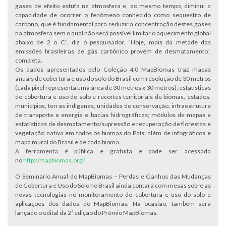
gases de efeito estufa na atmosfera e, ao mesmo tempo, diminui a
capacidade de ocorrer o fenômeno conhecido como sequestro de
carbono, que é fundamental para reduzir a concentração destes gases
na atmosfera sem o qual não será possível limitar o aquecimento global
abaixo de 2 o C”, diz o pesquisador. “Hoje, mais da metade das
emissões brasileiras de gás carbônico provém de desmatamento”,
completa.
Os dados apresentados pelo Coleção 4.0 MapBiomas traz mapas
anuais de cobertura e uso do solo do Brasil com resolução de 30 metros
(cada pixel representa uma área de 30 metros x 30 metros); estatísticas
de cobertura e uso do solo e recortes territoriais de biomas, estados,
municípios, terras indígenas, unidades de conservação, infraestrutura
de transporte e energia e bacias hidrográficas; módulos de mapas e
estatísticas de desmatamento/supressão e recuperação de florestas e
vegetação nativa em todos os biomas do País; além de infográficos e
mapa mural do Brasil e de cada bioma.
A ferramenta é pública e gratuita e pode ser acessada
no
http://mapbiomas.org/
O Seminário Anual do MapBiomas – Perdas e Ganhos das Mudanças
de Cobertura e Uso do Solo no Brasil ainda contará com mesas sobre as
novas tecnologias no monitoramento de cobertura e uso do solo e
aplicações dos dados do MapBiomas. Na ocasião, também será
lançado o edital da 2ª edição do Prêmio MapBiomas.