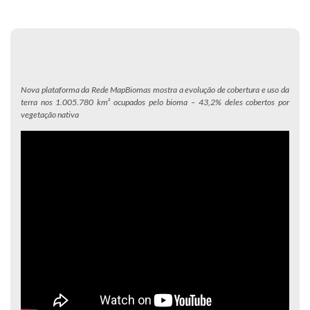
Nova plataforma da Rede MapBiomas mostra a evolução de cobertura e uso da
terra nos 1.005.780 km² ocupados pelo bioma – 43,2% deles cobertos por
vegetação nativa