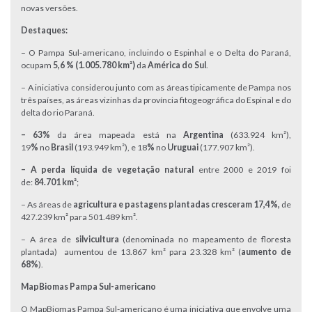
novas versões.
Destaques:
– O Pampa Sul-americano, incluindo o Espinhal e o Delta do Paraná,
ocupam
5,6 % (1.005.780 km²)
da
América do Sul
.
– A iniciativa considerou junto com as áreas tipicamente de Pampa nos
três países, as áreas vizinhas da província fitogeográfica do Espinal e do
delta do rio Paraná.
– 63%
da área mapeada está na
Argentina
(633.924 km²),
19
%
no
Brasil
(193.949 km²), e 18
%
no
Uruguai
(177.907 km²).
– A perda líquida de vegetação natural
entre 2000 e 2019 foi
de:
84.701 km²
;
– As áreas de
agricultura e pastagens plantadas cresceram 17,4%,
de
427.239 km² para 501.489 km².
– A área de
silvicultura
(denominada no mapeamento de floresta
plantada) aumentou de 13.867 km² para 23.328 km² (
aumento de
68%
).
MapBiomas Pampa Sul-americano
O MapBiomas Pampa Sul-americano é uma iniciativa que envolve uma