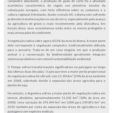
campestre abundante, a produção de gado de corte foi a atividade
econômica característica da região nos primeiros séculos da
colonização europeia, com forte influência sobre os costumes e a
cultura regional. Entretanto, desde o século XX, o bioma vem sofrendo
profundas transformações no uso da terra, especialmente pelo avanço
da agricultura de grãos e, mais recentemente, pela silvicultura. Em
função disso, seus ecossistemas estão entre os menos protegidos e
mais ameaçados do continente.
A vegetação nativa cobre agora 43,2% da área do bioma. A maior parte
dela corresponde à vegetação campestre, tradicionalmente utilizada
para a pecuária. Trata-se de um caso singular em que a produção
animal e a conservação da biodiversidade geralmente integram
sistemas produtivos com notável sustentabilidade ambiental.
O Pampa sofreu transformações significativas na paisagem ao longo
das últimas duas décadas. O país que teve a maior perda proporcional
de vegetação nativa foi o Brasil, com 21.356 km² (20% da área existente
em 2000), sobretudo devido à expansão das áreas agrícolas para o
plantio de soja.
No entanto, a Argentina sofreu a maior perda de vegetação nativa em
termos absolutos, aproximadamente 51.242 km² (18% da área em
2000). Uma variação de 291.094 km² em 2000 para 239.851 km² em
2019, também por conta da expansão das áreas de agricultura e das
pastagens com espécies exóticas.