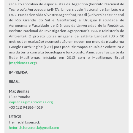
rede colaborativa de especialistas da Argentina (Instituto Nacional de
Tecnología Agropecuaria-INTA, Universidade Nacional de San Luis e a
ONG Fundación Vida Silvestre Argentina), Brasil (Universidade Federal
do Rio Grande do Sul e GeoKarten) e Uruguai (Faculdade de
Agronomia e Faculdade de Ciências da Universidad de la República,
Instituto Nacional de Investigación Agropecuaria-INIA e Ministério do
Ambiente). O projeto utiliza imagens de satélite Landsat (30 x 30
metros de resolução) e computação em nuvem por meio da plataforma
Google Earth Engine (GEE) para produzir mapas anuais de cobertura e
uso da terra com alta tecnologia e baixo custo. A iniciativa faz parte da
Rede MapBiomas, iniciada em 2015 com o MapBiomas Brasil
(
mapbiomas.org
).
IMPRENSA
BRASIL
MapBiomas
Liuca Yonaha
imprensa@mapbiomas.org
+55 (11) 94186-4029
UFRGS
Heinrich Hasenack
heinrich.hasenack@gmail.com