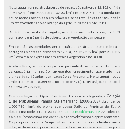
No Uruguai, foi registrada perda de vegetação nativa de 12.102 km², de
119.139 km² em 2000 para 107.03 km² em 2019. Foi uma queda um
pouco menos acentuada em relação à área total de 2000: 10%, sendo
um efeito combinado do avanço da agricultura e da silvicultura.
Do total de perda de vegetação nativa em toda a região, 85%
correspondem à perda de cobertura de vegetação campestre.
Em relação às atividades agropecuárias, as áreas de agricultura e
pastagens plantadas cresceram 17,4 %, de 427.239 km² para 501.489
km², com maior expressão em área na Argentina e no Brasil.
A silvicultura, embora ocupe um percentual bem menor do que a
agropecuária na região, apresentou crescimento acelerado nas
últimas duas décadas, com exceção da Argentina. No Uruguai, houve
um incremento de 6.364 km2 no período (69%). No Brasil, o aumento foi
de 3.254 km2 (212%).
Com resolução de 30 por 30 metros e 8 classes na legenda, a
Coleção
1 do MapBiomas Pampa Sul-americano (2000-2019)
abrange os
1.005.780 km², do bioma que ocupa 5,6% da América do Sul. A
plataforma pode ser acessada em
pampa.mapbiomas.org
. As coleções
do MapBiomas estão em contínuo desenvolvimento e aprimoramento.
Os pesquisadores do Pampa Sul-americano, que recém-finalizaram a
coleção de estreia, já se debruçam sobre melhorias e novidades para