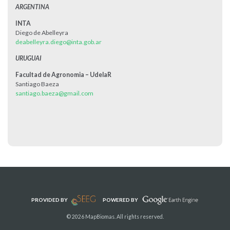
ARGENTINA
INTA
Diego de Abelleyra
deabelleyra.diego@inta.gob.ar
URUGUAI
Facultad de Agronomia – UdelaR
Santiago Baeza
santiago.baeza@gmail.com
PROVIDED BY
POWERED BY
© 2026 MapBiomas. All rights reserved.