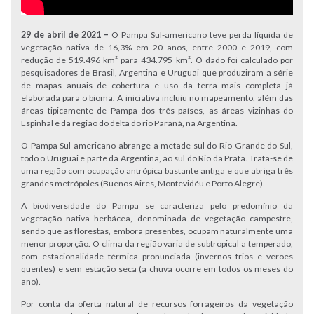
29 de abril de 2021 –
O Pampa Sul-americano teve perda líquida de
vegetação nativa de 16,3% em 20 anos, entre 2000 e 2019, com
redução de 519.496 km² para 434.795 km². O dado foi calculado por
pesquisadores de Brasil, Argentina e Uruguai que produziram a série
de mapas anuais de cobertura e uso da terra mais completa já
elaborada para o bioma. A iniciativa incluiu no mapeamento, além das
áreas tipicamente de Pampa dos três países, as áreas vizinhas do
Espinhal e da região do delta do rio Paraná, na Argentina.
O Pampa Sul-americano abrange a metade sul do Rio Grande do Sul,
todo o Uruguai e parte da Argentina, ao sul do Rio da Prata. Trata-se de
uma região com ocupação antrópica bastante antiga e que abriga três
grandes metrópoles (Buenos Aires, Montevidéu e Porto Alegre).
A biodiversidade do Pampa se caracteriza pelo predomínio da
vegetação nativa herbácea, denominada de vegetação campestre,
sendo que as florestas, embora presentes, ocupam naturalmente uma
menor proporção. O clima da região varia de subtropical a temperado,
com estacionalidade térmica pronunciada (invernos frios e verões
quentes) e sem estação seca (a chuva ocorre em todos os meses do
ano).
Por conta da oferta natural de recursos forrageiros da vegetação