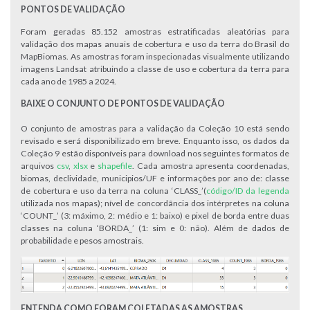
PONTOS DE VALIDAÇÃO
Foram geradas 85.152 amostras estratificadas aleatórias para
validação dos mapas anuais de cobertura e uso da terra do Brasil do
MapBiomas. As amostras foram inspecionadas visualmente utilizando
imagens Landsat atribuindo a classe de uso e cobertura da terra para
cada ano de 1985 a 2024.
BAIXE O CONJUNTO DE PONTOS DE VALIDAÇÃO
O conjunto de amostras para a validação da Coleção 10 está sendo
revisado e será disponibilizado em breve. Enquanto isso, os dados da
Coleção 9 estão disponíveis para download nos seguintes formatos de
arquivos
csv
,
xlsx
e
shapefile
. Cada amostra apresenta coordenadas,
biomas, declividade, municipios/UF e informações por ano de: classe
de cobertura e uso da terra na coluna ‘CLASS_’(
código/ID da legenda
utilizada nos mapas); nível de concordância dos intérpretes na coluna
‘COUNT_’ (3: máximo, 2: médio e 1: baixo) e pixel de borda entre duas
classes na coluna ‘BORDA_’ (1: sim e 0: não). Além de dados de
probabilidade e pesos amostrais.
ENTENDA COMO FORAM COLETADAS AS AMOSTRAS