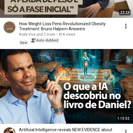
23:23
How Weight-Loss Pens Revolutionized Obesity
Treatment: Bruno Halpern Answers
Roda Viva and 2 more
•
81K views
Auto-dubbed
New
1:15:52
Artificial Intelligence reveals NEW EVIDENCE about