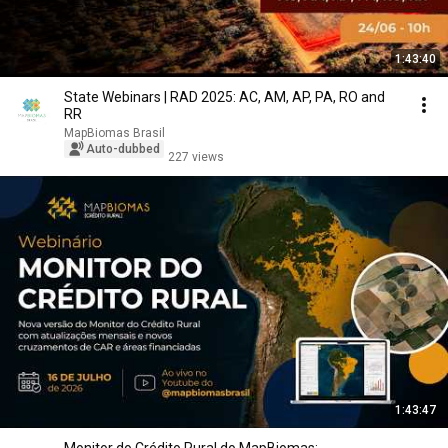
1:43:40
State Webinars | RAD 2025: AC, AM, AP, PA, RO and
RR
MapBiomas Brasil
Auto-dubbed
227 views
1:43:47