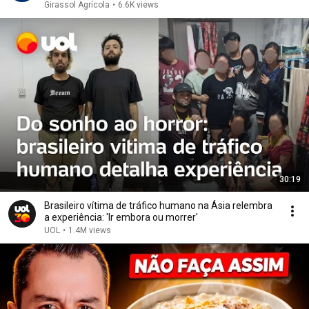
Girassol Agrícola
•
6.6K views
30:19
Brasileiro vítima de tráfico humano na Ásia relembra
a experiência: 'Ir embora ou morrer'
UOL
•
1.4M views