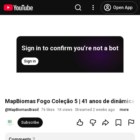
Open App
Sign in to confirm you’re not a bot
Sign in
MapBiomas Fogo Coleção 5 | 41 anos de dinâmica do
@
MapBiomasBrasil
76 likes
1K views
Streamed 2 weeks ago
more
Subscribe
Comments
2